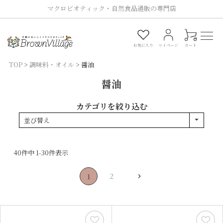
マクロビオティック・自然食品通販の専門店
0
お気に入り
マイページ
カート
TOP
調味料・オイル
醤油
醤油
カテゴリを絞り込む
並び替え
40
件中
1
-
30
件表示
2
1