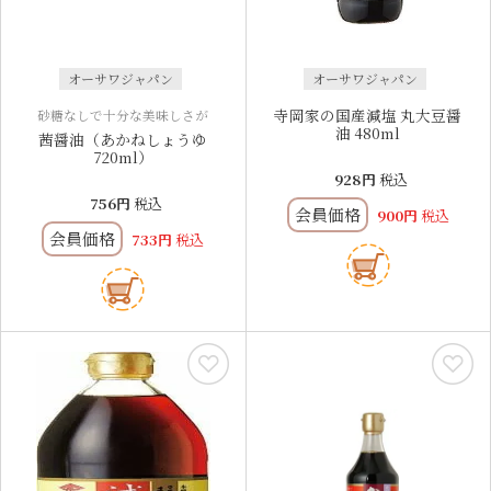
オーサワジャパン
オーサワジャパン
寺岡家の国産減塩 丸大豆醤
砂糖なしで十分な美味しさが
油 480ml
茜醤油（あかねしょうゆ
720ml）
928
税込
756
税込
会員価格
900
税込
会員価格
733
税込