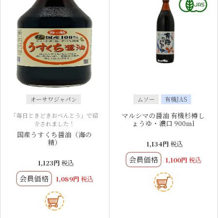
オーサワジャパン
ムソー
有機JAS
マルシマの醤油 有機杉樽し
「毎日ときどきおべんとう」で紹
ょうゆ・濃口 900ml
介されました！
国産うすくち醤油（海の
精）
1,134
税込
会員価格
1,100
税込
1,123
税込
会員価格
1,089
税込