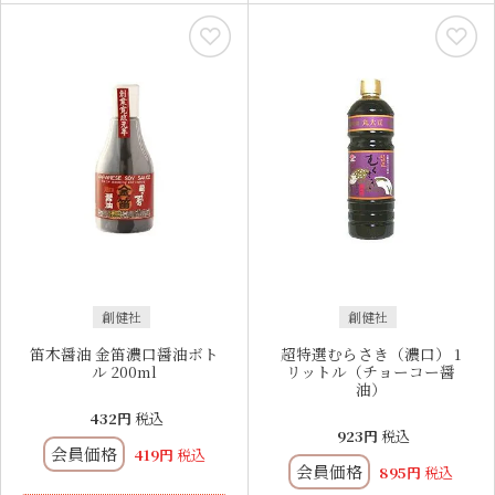
創健社
創健社
笛木醤油 金笛濃口醤油ボト
超特選むらさき（濃口） 1
ル 200ml
リットル（チョーコー醤
油）
432
税込
923
税込
会員価格
419
税込
会員価格
895
税込