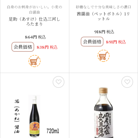
白身のお刺身がおいしい。小麦の
砂糖なしで十分な美味しさの濃口
白醤油
茜醤油（ペットボトル）1リ
ットル
足助（あすけ）仕込三河し
ろたまり
918
税込
864
税込
会員価格
891
税込
会員価格
838
税込