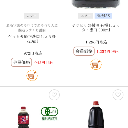
ムソー
ムソー
有機JAS
ヤマヒサの醤油 有機しょう
最高状態のモロミで造られた天然
ゆ・濃口 500ml
醸造うすくち醤油
ヤマヒサ純正淡口しょうゆ
720ml
1,296
税込
会員価格
1,257
税込
972
税込
会員価格
942
税込