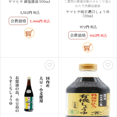
ヤマヒサ 減塩醤油 500ml
二夏物の最高状態のモロミで造ら
れた天然醸造醤油
ヤマヒサ純正濃口しょうゆ
1,512
税込
720ml
会員価格
1,466
税込
972
税込
会員価格
942
税込