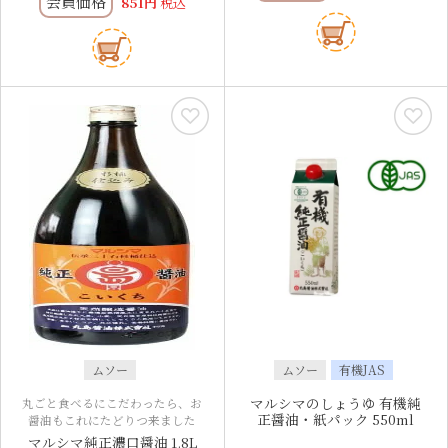
会員価格
851
税込
ムソー
ムソー
有機JAS
マルシマのしょうゆ 有機純
丸ごと食べるにこだわったら、お
正醤油・紙パック 550ml
醤油もこれにたどりつ来ました
マルシマ純正濃口醤油 1.8L