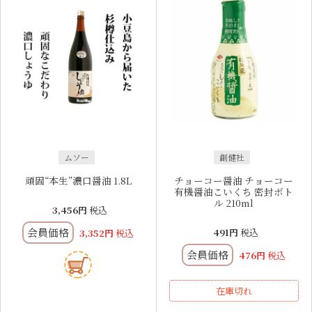
ムソー
創健社
頑固“本生”濃口醤油 1.8L
チョーコー醤油 チョーコー
有機醤油こいくち 密封ボト
ル 210ml
3,456
税込
会員価格
491
税込
3,352
税込
会員価格
476
税込
在庫切れ