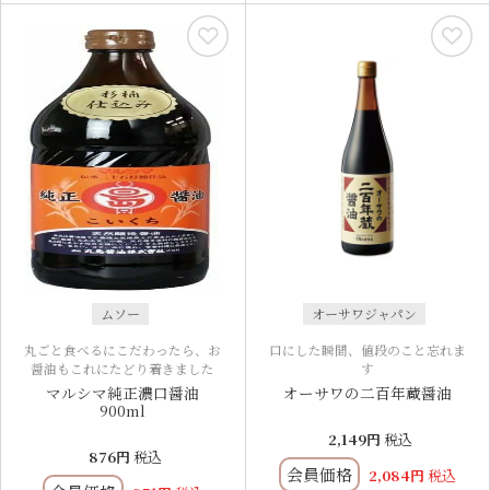
ムソー
オーサワジャパン
丸ごと食べるにこだわったら、お
口にした瞬間、値段のこと忘れま
醤油もこれにたどり着きました
す
マルシマ純正濃口醤油
オーサワの二百年蔵醤油
900ml
2,149
税込
876
税込
会員価格
2,084
税込