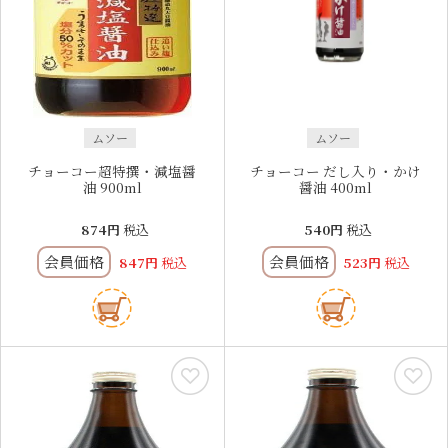
ムソー
ムソー
チョーコー超特撰・減塩醤
チョーコー だし入り・かけ
油 900ml
醤油 400ml
874
税込
540
税込
会員価格
会員価格
847
税込
523
税込