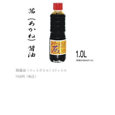
茜醤油（ペットボトル）1リットル
有機茜醤油
918
円（税込）
1,620
円（