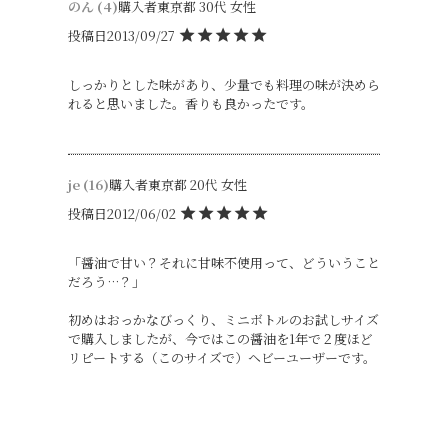
のん
4
購入者
東京都
30代
女性
投稿日
2013/09/27
しっかりとした味があり、少量でも料理の味が決めら
れると思いました。香りも良かったです。
je
16
購入者
東京都
20代
女性
投稿日
2012/06/02
「醤油で甘い？それに甘味不使用って、どういうこと
だろう…？」

初めはおっかなびっくり、ミニボトルのお試しサイズ
で購入しましたが、今ではこの醤油を1年で２度ほど
リピートする（このサイズで）ヘビーユーザーです。
