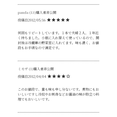
panda
13
購入者
非公開
投稿日
2012/05/16
何回もリピートしています。１本で夫婦２人、１年近
く持ちました。小瓶に入れ替えて使っているので、開
封後は冷蔵庫の野菜室に入れてます。味も濃く、お値
段もお手頃なので満足です。
ミモザ
1
購入者
非公開
投稿日
2012/04/04
このお値段で、量も味も申し分ないです。煮物にもお
いしいですし冷奴やお刺身などお醤油の味が際立つ料
理でもおいしいです。