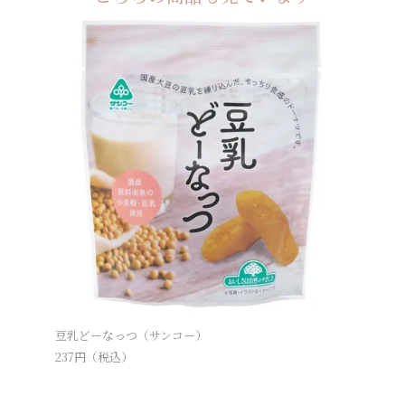
豆乳どーなっつ（サンコー）
有機玄米
237
円（税込）
340
円（