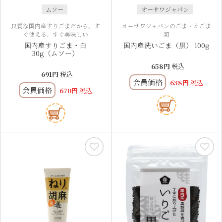
ムソー
オーサワジャパン
良質な国内産すりごまだから、す
オーサワジャパンのごま・えごま
ぐ使える、すぐ美味しい
類
国内産すりごま・白
国内産洗いごま（黒） 100g
30g（ムソー）
658
税込
691
税込
会員価格
638
税込
会員価格
670
税込