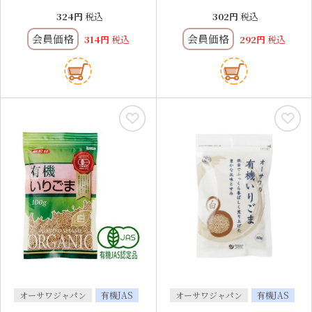
324
税込
302
税込
会員価格
会員価格
314
税込
292
税込
オーサワジャパン
有機JAS
オーサワジャパン
有機JAS