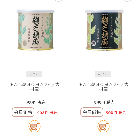
ムソー
ムソー
絹ごし胡麻＜白＞ 270g 大
絹ごし胡麻＜黒＞ 270g 大
村屋
村屋
999
税込
999
税込
会員価格
会員価格
968
税込
968
税込