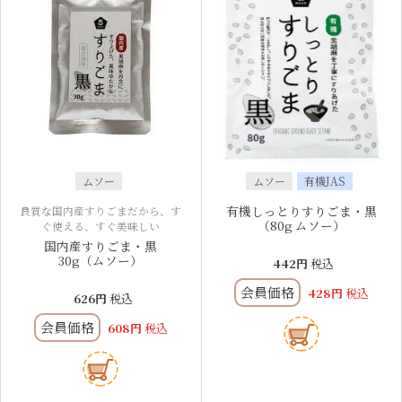
ムソー
ムソー
有機JAS
有機しっとりすりごま・黒
良質な国内産すりごまだから、す
（80g ムソー）
ぐ使える、すぐ美味しい
国内産すりごま・黒
30g（ムソー）
442
税込
会員価格
428
税込
626
税込
会員価格
608
税込