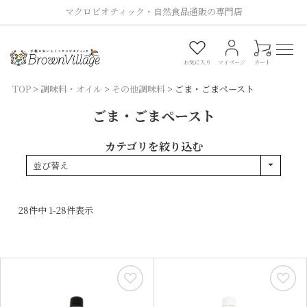
マクロビオティック・自然食品通販の専門店
0
お気に入り
マイページ
カート
TOP
調味料・オイル
その他調味料
ごま・ごまペースト
ごま・ごまペースト
カテゴリを絞り込む
並び替え
28
件中
1
-
28
件表示