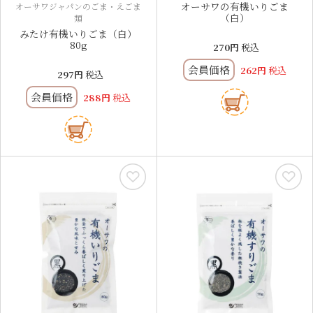
オーサワの有機いりごま
オーサワジャパンのごま・えごま
（白）
類
みたけ有機いりごま（白）
80g
270
税込
会員価格
262
税込
297
税込
会員価格
288
税込