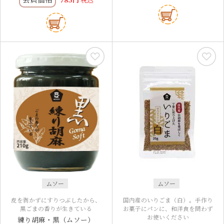
ムソー
ムソー
皮を剥かずにすりつぶしたから、
国内産のいりごま（白）。手作り
黒ごまの香りが生きている
お菓子にパンに、和洋食を問わず
お使いください
練り胡麻・黒（ムソー）