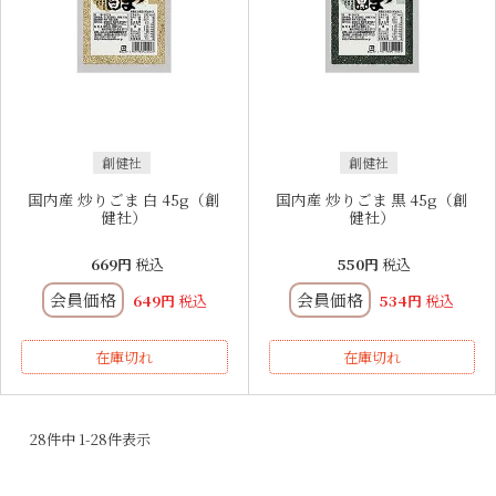
創健社
創健社
国内産 炒りごま 白 45g（創
国内産 炒りごま 黒 45g（創
健社）
健社）
669
税込
550
税込
会員価格
会員価格
649
税込
534
税込
在庫切れ
在庫切れ
28
件中
1
-
28
件表示