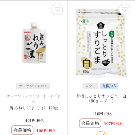
オーサワジャパン
ムソー
有機JAS
有機しっとりすりごま・白
オーサワジャパンのごま・えごま
（80g ムソー）
類
旨みねりごま（白） 120g
410
税込
421
税込
会員価格
397
税込
会員価格
408
税込