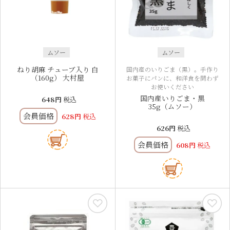
ムソー
ムソー
ねり胡麻 チューブ入り 白
国内産のいりごま（黒）。手作り
（160g） 大村屋
お菓子にパンに、和洋食を問わず
お使いください
国内産いりごま・黒
648
税込
35g（ムソー）
会員価格
628
税込
626
税込
会員価格
608
税込