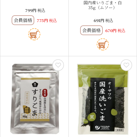
国内産いりごま・白
35g（ムソー）
799
税込
会員価格
775
税込
691
税込
会員価格
670
税込