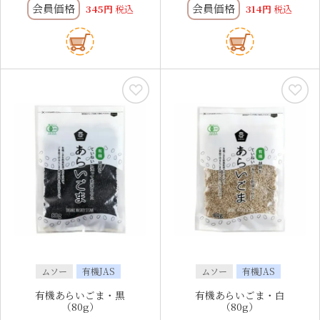
会員価格
会員価格
345
税込
314
税込
ムソー
有機JAS
ムソー
有機JAS
有機あらいごま・黒
有機あらいごま・白
（80g）
（80g）