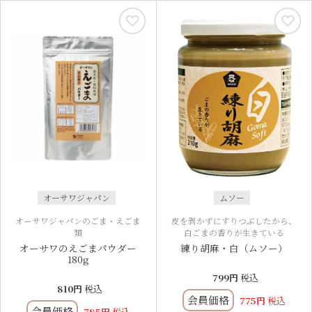
オーサワジャパン
ムソー
オーサワジャパンのごま・えごま
皮を剥かずにすりつぶしたから、
類
白ごまの香りが生きている
オーサワのえごまパウダー
練り胡麻・白（ムソー）
180g
799
税込
810
税込
会員価格
775
税込
会員価格
785
税込