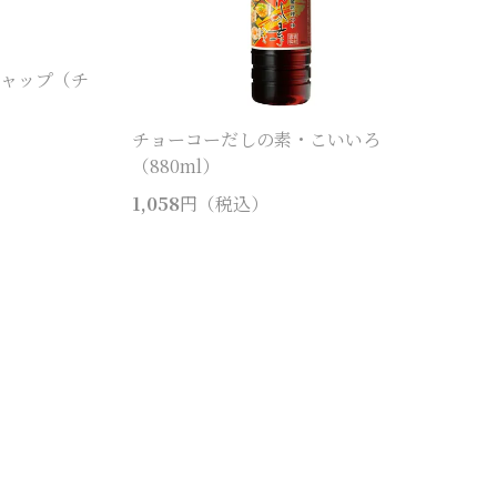
チャップ（チ
チョーコーだしの素・こいいろ
（880ml）
1,058
円（税込）