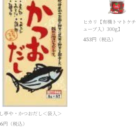
ヒカリ【有機トマトケ
ューブ入）300g】
453
円（税込）
し亭や・かつおだし＜袋入＞
6
円（税込）