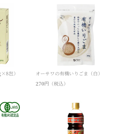
g×8包）
オーサワの有機いりごま（白）
270
円（税込）