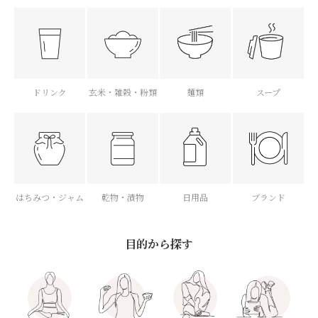
ドリンク
玄米・雑穀・粉類
麺類
スープ
はちみつ・ジャム
乾物・漬物
日用品
ブランド
目的から探す