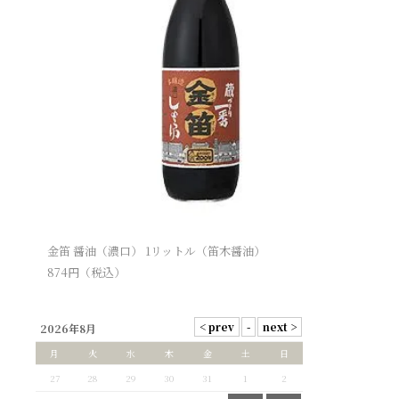
金笛 醤油（濃口） 1リットル（笛木醤油）
874
円（税込）
2026年8月
月
火
水
木
金
土
日
27
28
29
30
31
1
2