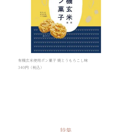
有機玄米使用ポン菓子 焼とうもろこし味
純国産北
340
円（税込）
356
円（
特集