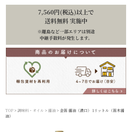
7,560円(税込)以上で
送料無料 実施中
※離島など一部エリアは別途
中継手数料が発生します。
TOP
調味料・オイル
醤油
金笛 醤油（濃口） 1リットル（笛木醤
油）