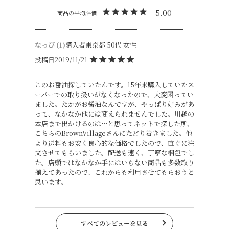
5.00
なっぴ
1
購入者
東京都
50代
女性
投稿日
2019/11/21
このお醤油探していたんです。15年来購入していたス
ーパーでの取り扱いがなくなったので、大変困ってい
ました。たかがお醤油なんですが、やっぱり好みがあ
って、なかなか他には変えられませんでした。川越の
本店まで出かけるのは…と思ってネットで探した所、
こちらのBrownVillageさんにたどり着きました。他
より送料もお安く良心的な価格でしたので、直ぐに注
文させてもらいました。配送も速く、丁寧な梱包でし
た。店頭ではなかなか手にはいらない商品も多数取り
揃えてあったので、これからも利用させてもらおうと
思います。
すべてのレビューを見る