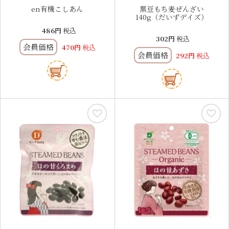
en有機こしあん
黒豆もち麦ぜんざい
140g（だいずデイズ）
486
税込
302
税込
会員価格
470
税込
会員価格
292
税込