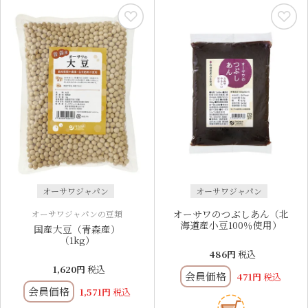
オーサワジャパン
オーサワジャパン
オーサワのつぶしあん（北
オーサワジャパンの豆類
海道産小豆100％使用）
国産大豆（青森産）
（1kg）
486
税込
1,620
税込
会員価格
471
税込
会員価格
1,571
税込