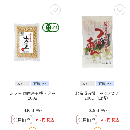
ムソー
有機JAS
ムソー
有機JAS
ムソー 国内産有機・大豆
北海道有機小豆つぶあん
200g
200g（山清）
410
税込
518
税込
会員価格
会員価格
397
税込
502
税込