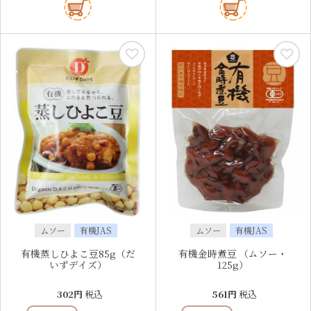
ムソー
有機JAS
ムソー
有機JAS
有機蒸しひよこ豆85g（だ
有機金時煮豆 （ムソー・
いずデイズ）
125g）
302
税込
561
税込