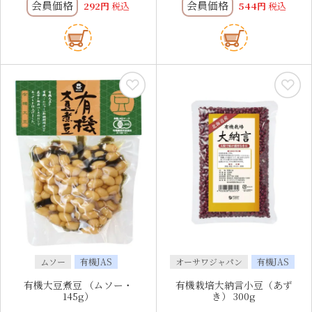
会員価格
会員価格
292
税込
544
税込
ムソー
有機JAS
オーサワジャパン
有機JAS
有機大豆煮豆 （ムソー・
有機栽培大納言小豆（あず
145g）
き） 300g