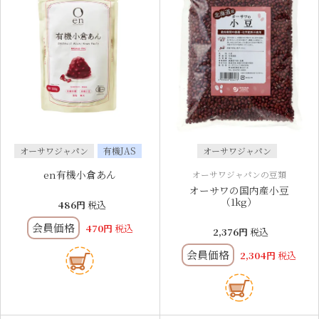
オーサワジャパン
有機JAS
オーサワジャパン
en有機小倉あん
オーサワジャパンの豆類
オーサワの国内産小豆
（1kg）
486
税込
会員価格
470
税込
2,376
税込
会員価格
2,304
税込