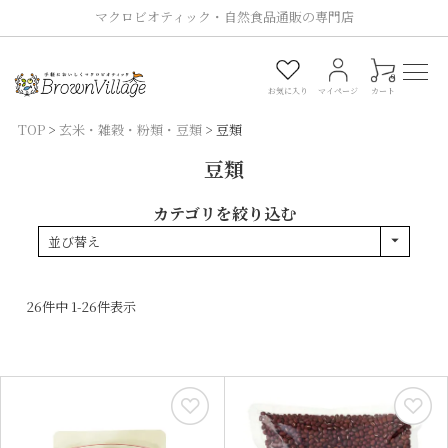
マクロビオティック・自然食品通販の専門店
0
お気に入り
マイページ
カート
TOP
玄米・雑穀・粉類・豆類
豆類
豆類
カテゴリを絞り込む
並び替え
26
件中
1
-
26
件表示