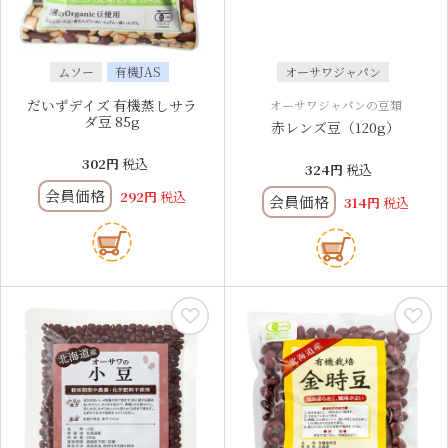
ムソー
有機JAS
オーサワジャパン
だいずデイズ 有機蒸しサラ
オーサワジャパンの豆類
ダ豆 85g
赤レンズ豆（120g）
302
税込
324
税込
会員価格
292
税込
会員価格
314
税込