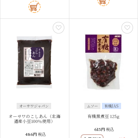
オーサワジャパン
ムソー
有機JAS
オーサワのこしあん（北海
有機黒煮豆 125g
道産小豆100％使用）
615
税込
486
税込