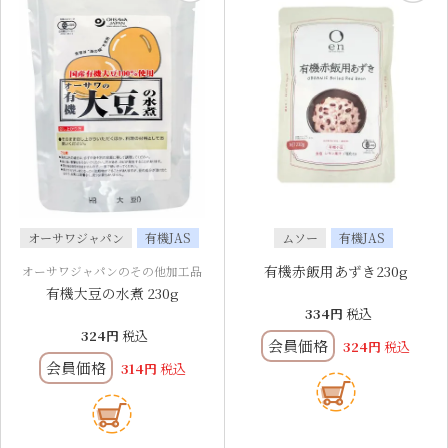
オーサワジャパン
有機JAS
ムソー
有機JAS
有機赤飯用あずき230g
オーサワジャパンのその他加工品
有機大豆の水煮 230g
334
税込
324
税込
会員価格
324
税込
会員価格
314
税込