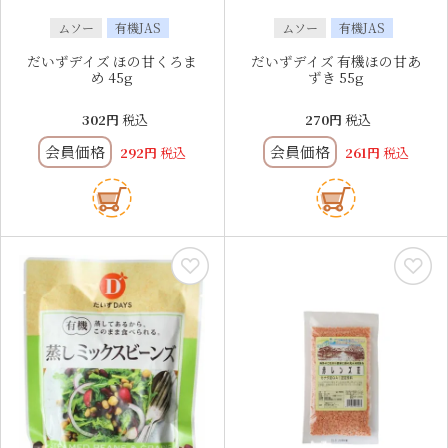
ムソー
有機JAS
ムソー
有機JAS
だいずデイズ ほの甘くろま
だいずデイズ 有機ほの甘あ
め 45g
ずき 55g
302
税込
270
税込
会員価格
会員価格
292
税込
261
税込