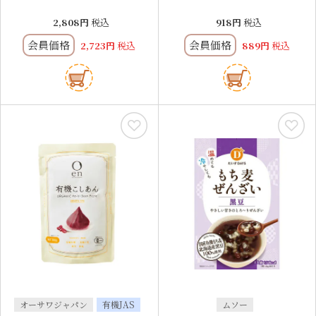
2,808
税込
918
税込
会員価格
会員価格
2,723
税込
889
税込
オーサワジャパン
有機JAS
ムソー