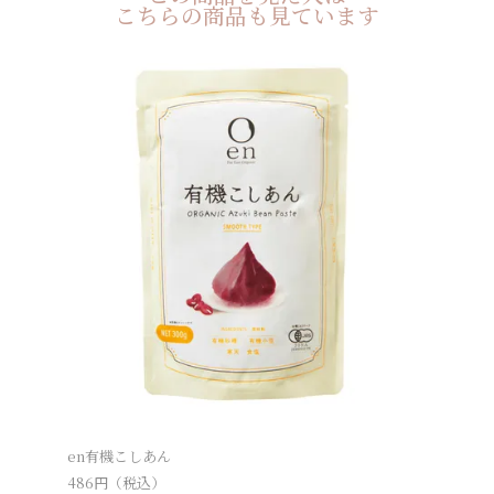
こちらの商品も見ています
オーサワ
en有機こしあん
486
円（
486
円（税込）