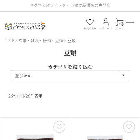
マクロビオティック・自然食品通販の専門店
0
お気に入り
マイページ
カート
TOP
玄米・雑穀・粉類・豆類
豆類
豆類
カテゴリを絞り込む
並び替え
26
件中
1
-
26
件表示