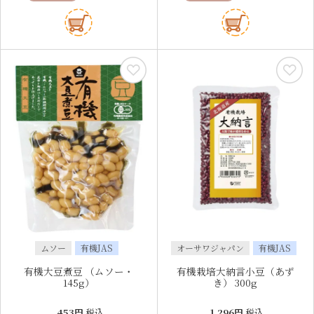
ムソー
有機JAS
オーサワジャパン
有機JAS
有機大豆煮豆 （ムソー・
有機栽培大納言小豆（あず
145g）
き） 300g
453
税込
1,296
税込