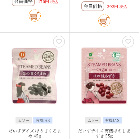
会員価格
470
税込
会員価格
292
税込
ムソー
有機JAS
ムソー
有機JAS
だいずデイズ ほの甘くろま
だいずデイズ 有機ほの甘あ
め 45g
ずき 55g