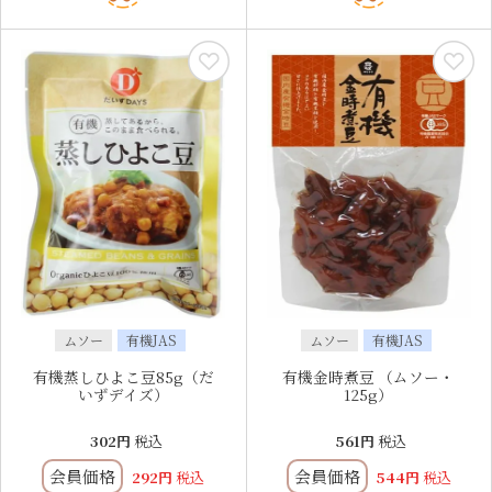
ムソー
有機JAS
ムソー
有機JAS
有機蒸しひよこ豆85g（だ
有機金時煮豆 （ムソー・
いずデイズ）
125g）
302
税込
561
税込
会員価格
会員価格
292
税込
544
税込