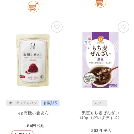
オーサワジャパン
有機JAS
ムソー
en有機小倉あん
黒豆もち麦ぜんざい
140g（だいずデイズ）
486
税込
302
税込