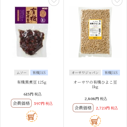
ムソー
有機JAS
オーサワジャパン
有機JAS
有機黒煮豆 125g
オーサワの有機ひよこ豆
1kg
615
税込
2,808
税込
会員価格
597
税込
会員価格
2,723
税込