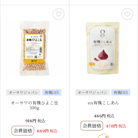
オーサワジャパン
有機JAS
オーサワジャパン
有機JAS
オーサワの有機ひよこ豆
en有機こしあん
300g
486
税込
918
税込
会員価格
470
税込
会員価格
889
税込