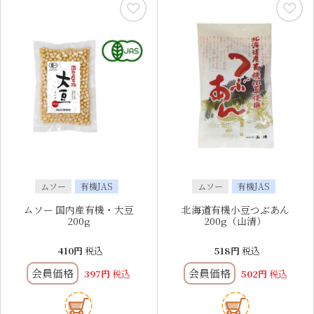
ムソー
有機JAS
ムソー
有機JAS
ムソー 国内産有機・大豆
北海道有機小豆つぶあん
200g
200g（山清）
410
税込
518
税込
会員価格
会員価格
397
税込
502
税込