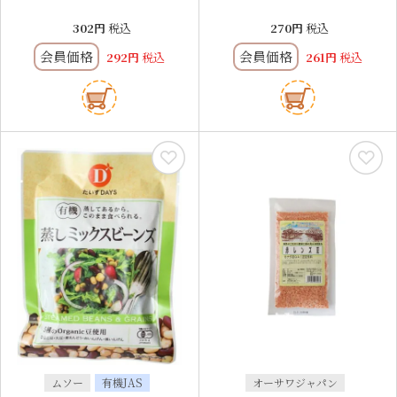
302
税込
270
税込
会員価格
会員価格
292
税込
261
税込
ムソー
有機JAS
オーサワジャパン