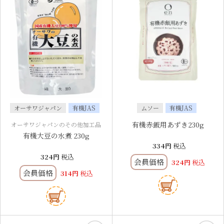
オーサワジャパン
有機JAS
ムソー
有機JAS
有機赤飯用あずき230g
オーサワジャパンのその他加工品
有機大豆の水煮 230g
334
税込
324
税込
会員価格
324
税込
会員価格
314
税込