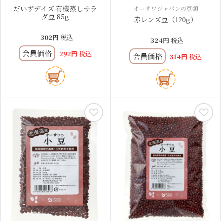
だいずデイズ 有機蒸しサラ
オーサワジャパンの豆類
ダ豆 85g
赤レンズ豆（120g）
302
税込
324
税込
会員価格
292
税込
会員価格
314
税込