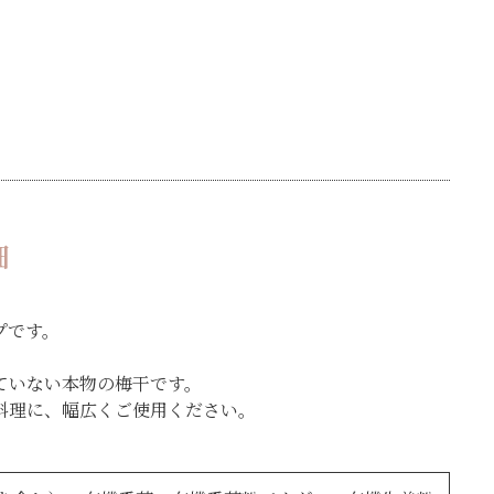
細
イプです。
ていない本物の梅干です。
料理に、幅広くご使用ください。