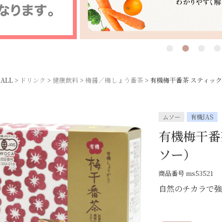
ALL
ドリンク
健康飲料
梅醤／梅しょう番茶
有機梅干番茶 スティック
ムソー
有機JAS
有機梅干番茶
ソー）
商品番号
ms53521
自然のチカラで