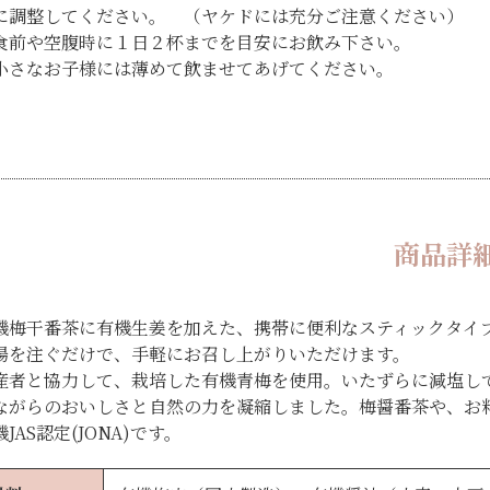
に調整してください。 （ヤケドには充分ご注意ください）
食前や空腹時に１日２杯までを目安にお飲み下さい。
小さなお子様には薄めて飲ませてあげてください。
商品詳
機梅干番茶に有機生姜を加えた、携帯に便利なスティックタ
湯を注ぐだけで、手軽にお召し上がりいただけます。
産者と協力して、栽培した有機青梅を使用。いたずらに減塩し
ながらのおいしさと自然の力を凝縮しました。梅醤番茶や、お
JAS認定(JONA)です。