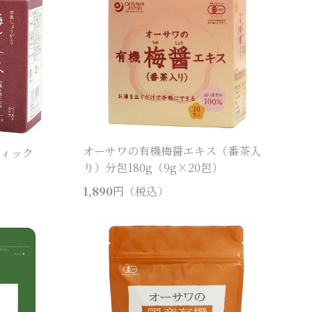
オーサワの有機梅醤エキス（番茶入
ティック
り）分包180g（9g×20包）
1,890
円（税込）