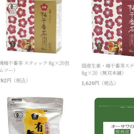
機梅干番茶 スティック 8g×20包
国産生姜・梅干番茶ス
ムソー）
8g×20（無双本舗）
782
円（税込）
1,620
円（税込）