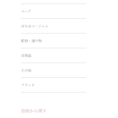
スープ
はちみつ・ジャム
乾物・漬け物
日用品
その他
ブランド
目的から探す