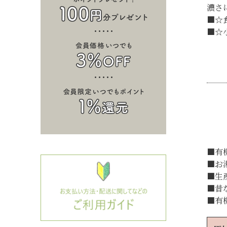
濃さ
■☆
■☆
■有
■お
■生
■昔
■有機