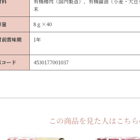
材料
有機梅肉（国内製造）、有機醤油（小麦・大豆
末
容量
8ｇ×40
封前賞味期
1年
Nコード
4530177001037
この商品を見た人は
こちら