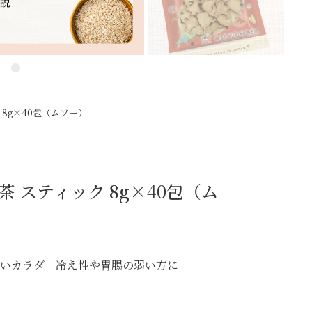
 8g×40包（ムソー）
 スティック 8g×40包（ム
強いカラダ 冷え性や胃腸の弱い方に