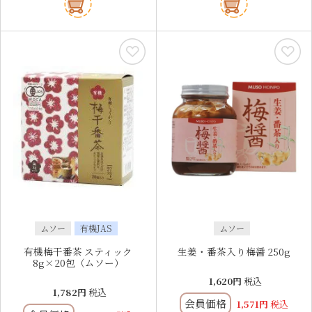
ムソー
有機JAS
ムソー
有機梅干番茶 スティック
生姜・番茶入り梅醤 250g
8g×20包（ムソー）
1,620
税込
1,782
税込
会員価格
1,571
税込