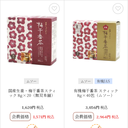
ムソー
ムソー
有機JAS
国産生姜・梅干番茶スティ
有機梅干番茶 スティック
ック 8g×20（無双本舗）
8g×40包（ムソー）
1,620
税込
3,056
税込
会員価格
会員価格
1,571
税込
2,964
税込