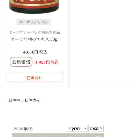
オーサワジャパン
オーサワジャパンの機能性食品
オーサワ梅のエキス 50g
4,050
税込
会員価格
3,927
税込
在庫切れ
13
件中
1
-
13
件表示
2026年8月