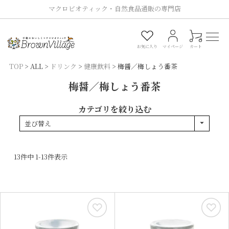
マクロビオティック・自然食品通販の専門店
0
お気に入り
マイページ
カート
TOP
ALL
ドリンク
健康飲料
梅醤／梅しょう番茶
梅醤／梅しょう番茶
カテゴリを絞り込む
並び替え
13
件中
1
-
13
件表示