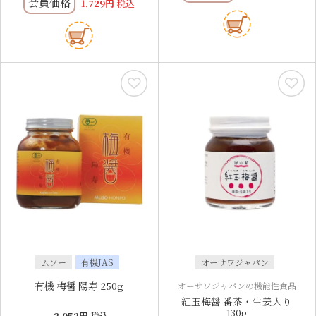
会員価格
1,729
税込
ムソー
有機JAS
オーサワジャパン
有機 梅醤 陽寿 250g
オーサワジャパンの機能性食品
紅玉梅醤 番茶・生姜入り
130g
2,052
税込