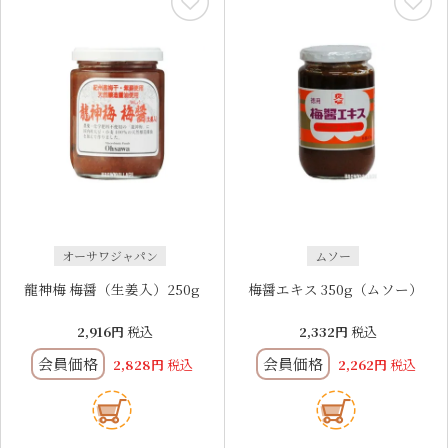
オーサワジャパン
ムソー
龍神梅 梅醤（生姜入）250g
梅醤エキス 350g（ムソー）
2,916
税込
2,332
税込
会員価格
会員価格
2,828
税込
2,262
税込