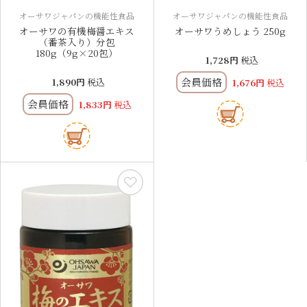
オーサワジャパンの機能性食品
オーサワジャパンの機能性食品
オーサワの有機梅醤エキス
オーサワうめしょう 250g
（番茶入り）分包
180g（9g×20包）
1,728
税込
会員価格
1,890
税込
1,676
税込
会員価格
1,833
税込