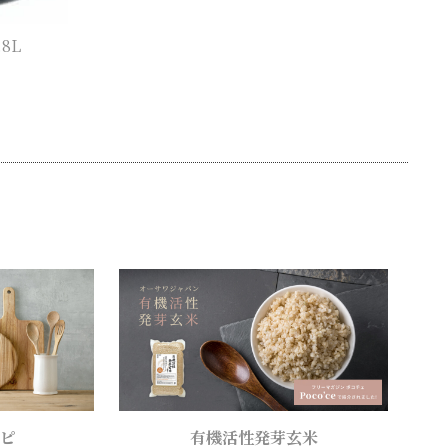
8L
ピ
有機活性発芽玄米