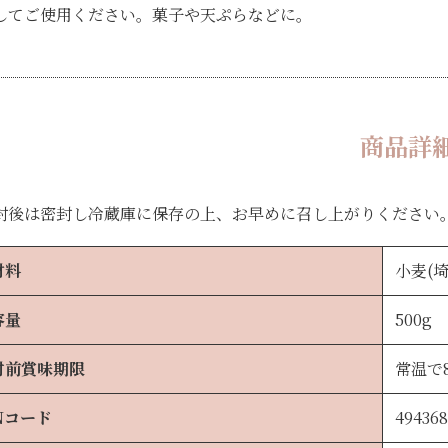
してご使用ください。菓子や天ぷらなどに。
商品詳
封後は密封し冷蔵庫に保存の上、お早めに召し上がりください
材料
小麦(
容量
500g
封前賞味期限
常温で
Nコード
49436