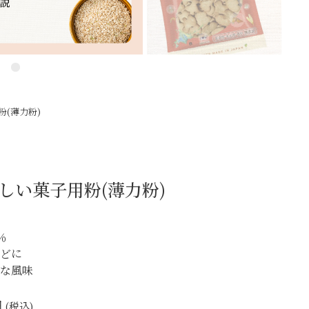
(薄力粉)
しい菓子用粉(薄力粉)
％
などに
かな風味
税込