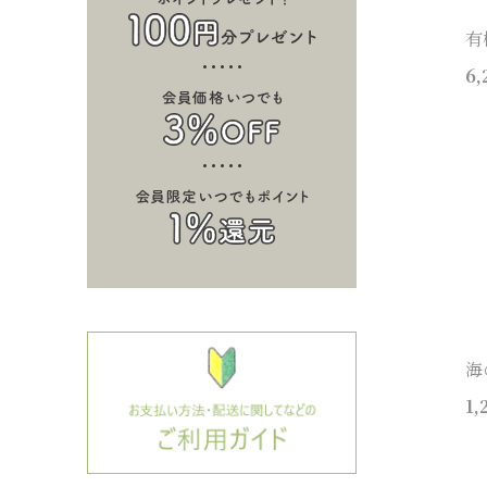
有
6,
海
1,