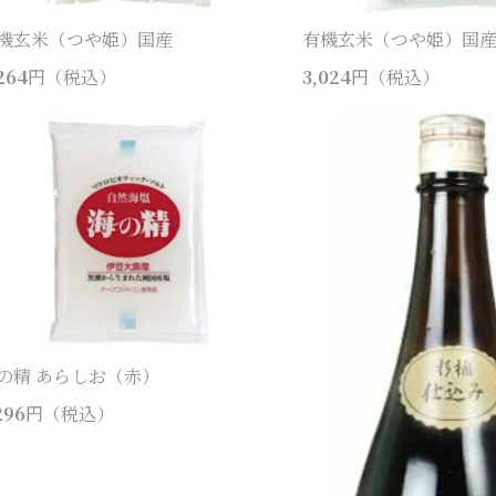
機玄米（つや姫）国産
有機玄米（つや姫）国
264
円（税込）
3,024
円（税込）
の精 あらしお（赤）
296
円（税込）