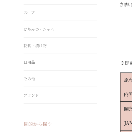
加熱
スープ
はちみつ・ジャム
乾物・漬け物
日用品
※開
その他
原
内
ブランド
開
JA
目的から探す