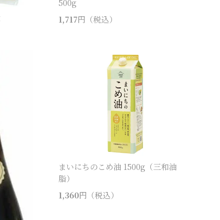
500g
産
1,717
円（税込）
まいにちのこめ油 1500g（三和油
脂）
1,360
円（税込）