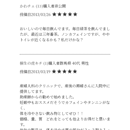
かわチェ
13
購入者
非公開
投稿日
2013/03/26
おいしいので毎日飲んでます。毎日緑茶を飲んでまし
たが、最近は三年番茶。ノンカフェインですが、やや
トイレが近くなるかも？私だけかな？
桐生の虎キチ
1
購入者
群馬県
40代
男性
投稿日
2013/03/19
産婦人科のクリニックで、産後の褥婦さんに入院中に
提供してます。

助産師からの勧めで始めました。

妊娠中もおススメだそうでカフェインやタンニンがな
く、

体を冷やさない飲み物としてぜひ！！

価格、量、質　どれをとっても他よりお得だと思いま
す。

他社の製品は　体を冷やす葉の部分が２～３割り入っ