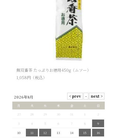
無双番茶 たっぷりお徳用450g（ムソー）
1,058
円（税込）
2026年8月
月
火
水
木
金
土
日
27
28
29
30
31
1
2
3
4
5
6
7
8
9
10
11
12
13
14
15
16