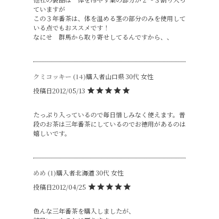
ていますが

この３年番茶は、体を温める茎の部分のみを使用して
いる点でもおススメです！

なにせ　群馬から取り寄せしてるんですから、、
クミコッキー
14
購入者
山口県
30代
女性
投稿日
2012/05/13
たっぷり入っているので毎日惜しみなく使えます。普
段のお茶は三年番茶にしているのでお徳用があるのは
嬉しいです。
めめ
1
購入者
北海道
30代
女性
投稿日
2012/04/25
色んな三年番茶を購入しましたが、
