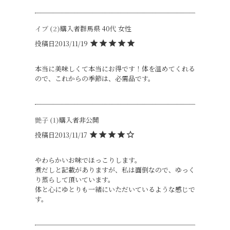
イブ
2
購入者
群馬県
40代
女性
投稿日
2013/11/19
本当に美味しくて本当にお得です！体を温めてくれる
ので、これからの季節は、必需品です。
艶子
1
購入者
非公開
投稿日
2013/11/17
やわらかいお味でほっこりします。

煮だしと記載がありますが、私は面倒なので、ゆっく
り蒸らして頂いています。

体と心にゆとりも一緒にいただいているような感じで
す。