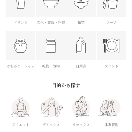
ドリンク
玄米・雑穀・粉類
麺類
スープ
はちみつ・ジャム
乾物・漬物
日用品
ブランド
目的から探す
ダイエット
デトックス
体調管理
リラックス