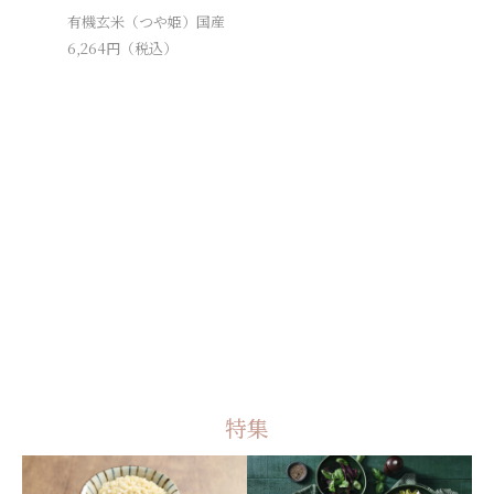
有機玄米（つや姫）国産
6,264
円（税込）
【夏季限
280
円（
特集