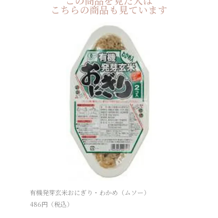
この商品を見た人は
こちらの商品も見ています
有機発芽玄米おにぎり・わかめ（ムソー）
発芽玄米
486
円（税込）
486
円（