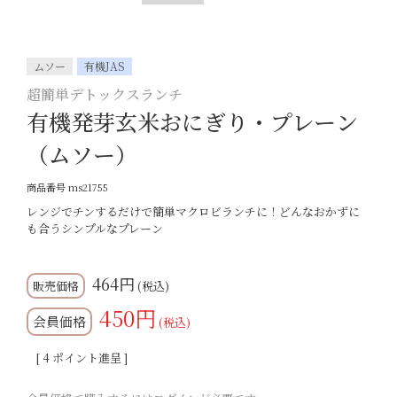
ムソー
有機JAS
超簡単デトックスランチ
有機発芽玄米おにぎり・プレーン
（ムソー）
商品番号
ms21755
レンジでチンするだけで簡単マクロビランチに！どんなおかずに
も合うシンプルなプレーン
464
税込
450
会員価格
税込
[
4
ポイント進呈 ]