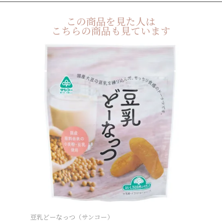
この商品を見た人は
こちらの商品も見ています
豆乳どーなっつ（サンコー）
有機玄米