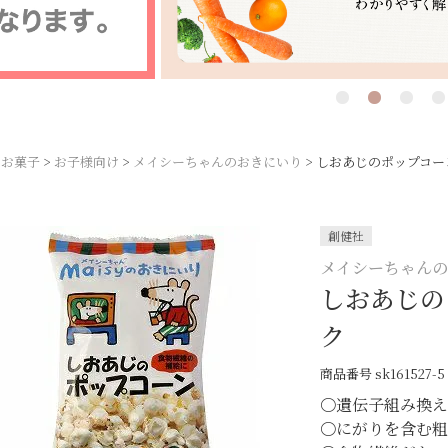
お菓子
お子様向け
メイシーちゃんのおきにいり
しおあじのポップコーン
創健社
メイシーちゃん
しおあじの
ク
商品番号
sk161527-5
〇遺伝子組み換
〇にがりを含む