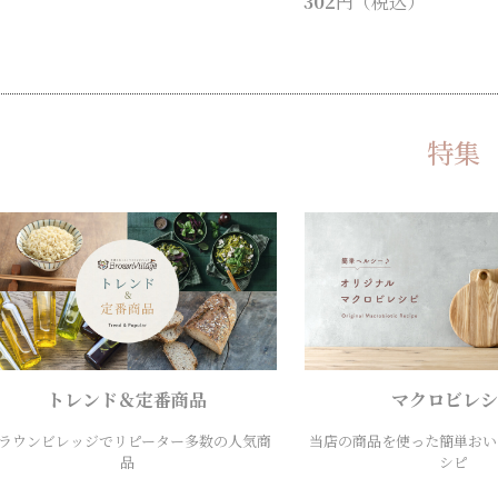
302
円（税込）
特集
トレンド＆定番商品
マクロビレシ
ラウンビレッジでリピーター多数の人気商
当店の商品を使った簡単おい
品
シピ