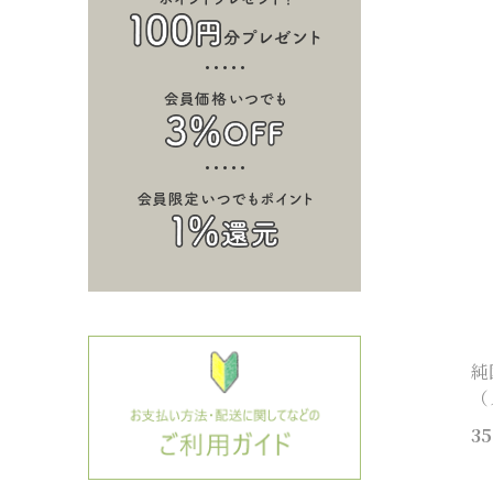
純
（
35