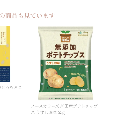
の商品も見ています
焼とうもろこ
ノースカラーズ 純国産ポテトチップ
ス うすしお味 55g