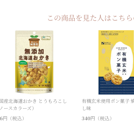
この商品を見た人は
こちら
国産北海道おかき とうもろこし
有機玄米使用ポン菓子 
ノースカラーズ）
し味
6
円（税込）
340
円（税込）