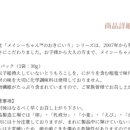
商品詳
社「メイシーちゃん™のおきにいり」シリーズは、2007年か
さにこだわりました。お子様から大人の方まで、メイシーちゃ
袋パック（1袋：30g）
伝子組換えしていないとうもろこしを、にがりを含む粗塩で味
材の味を大切に化学調味料は使用しておりません。
物繊維がたっぷり含まれていますので、ご家族皆様でお召し上
意事項】
封後はなるべく早くお召し上がり下さい。
品製造工場では「卵」・「乳成分」・「小麦」・「えび」・「
別には十分注意しておりますが、まれに製品中に弾けていない
ンは大変硬いため、歯や歯ぐきを傷める危険性がありますので