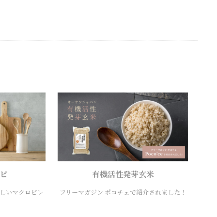
ピ
有機活性発芽玄米
しいマクロビレ
フリーマガジン ポコチェで紹介されました！