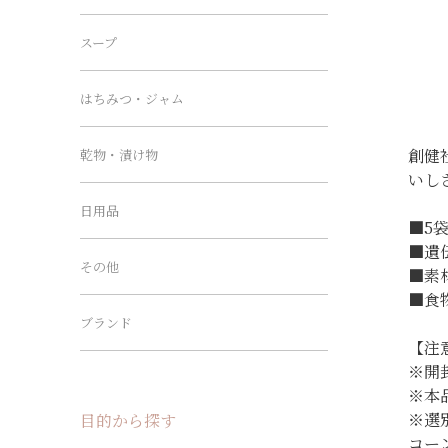
スープ
はちみつ・ジャム
創健
乾物・漬け物
いし
日用品
■5
■遺
その他
■素
■食
ブランド
【注
※開
※本
※選
目的から探す
コー