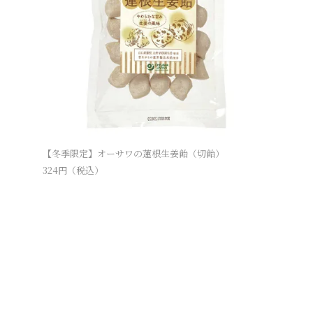
【冬季限定】オーサワの蓮根生姜飴（切飴）
324
円（税込）
【冬季限
648
円（