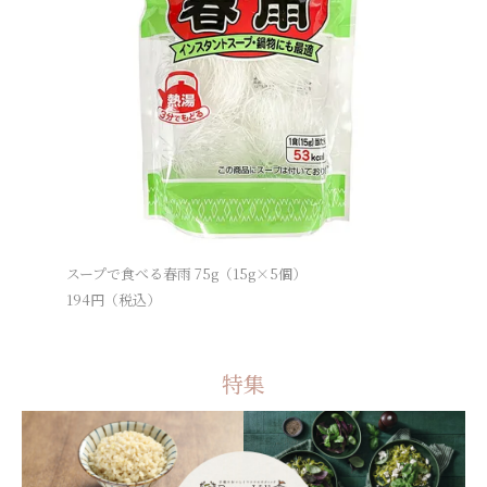
スープで食べる春雨 75g（15g×5個）
国産小麦
スロード
194
円（税込）
1,425
円（
特集