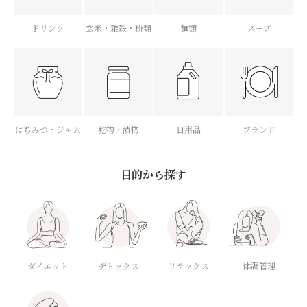
ドリンク
玄米・雑穀・粉類
麺類
スープ
はちみつ・ジャム
乾物・漬物
日用品
ブランド
目的から探す
ダイエット
デトックス
体調管理
リラックス