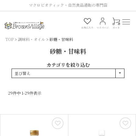
マクロビオティック・自然食品通販の専門店
0
お気に入り
マイページ
カート
TOP
調味料・オイル
砂糖・甘味料
砂糖・甘味料
カテゴリを絞り込む
並び替え
29
件中
1
-
29
件表示