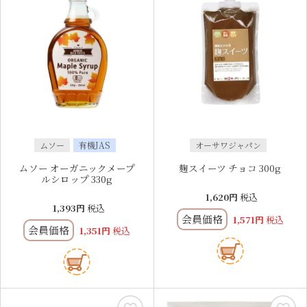
ムソー
有機JAS
オーサワジャパン
ムソー オーガニックメープ
麹スイーツ チョコ 300g
ルシロップ 330g
1,620
税込
1,393
税込
会員価格
1,571
税込
会員価格
1,351
税込