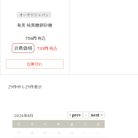
オーサワジャパン
奄美 純黒糖餅砂糖
756
税込
会員価格
733
税込
在庫切れ
29
件中
1
-
29
件表示
2026年8月
月
火
水
木
金
土
日
27
28
29
30
31
1
2