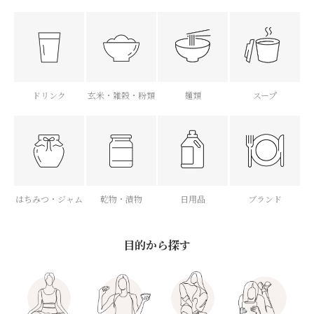
ドリンク
玄米・雑穀・粉類
麺類
スープ
はちみつ・ジャム
乾物・漬物
日用品
ブランド
目的から探す