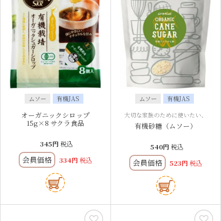
ムソー
有機JAS
ムソー
有機JAS
オーガニックシロップ
大切な家族のために使いたい、
15g×8 サクラ食品
有機砂糖（ムソー）
345
税込
540
税込
会員価格
334
税込
会員価格
523
税込