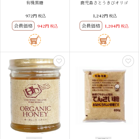
有機黒糖
鹿児島さとうきびオリゴ
972
税込
1,242
税込
会員価格
会員価格
942
税込
1,204
税込