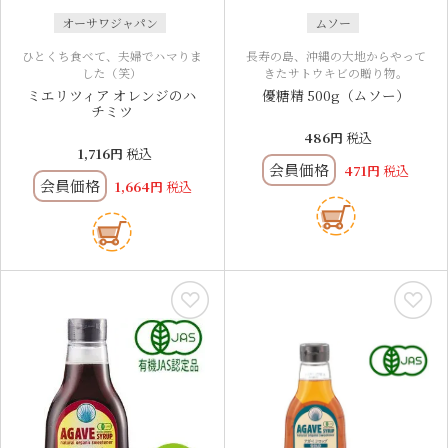
オーサワジャパン
ムソー
ひとくち食べて、夫婦でハマりま
長寿の島、沖縄の大地からやって
した（笑）
きたサトウキビの贈り物。
ミエリツィア オレンジのハ
優糖精 500g（ムソー）
チミツ
486
税込
1,716
税込
会員価格
471
税込
会員価格
1,664
税込