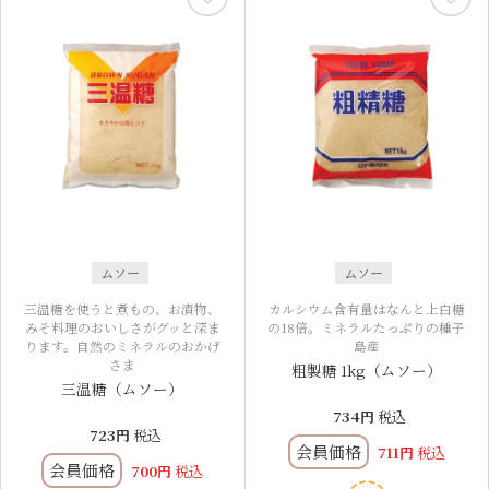
ムソー
ムソー
三温糖を使うと煮もの、お漬物、
カルシウム含有量はなんと上白糖
みそ料理のおいしさがグッと深ま
の18倍。ミネラルたっぷりの種子
ります。自然のミネラルのおかげ
島産
さま
粗製糖 1kg（ムソー）
三温糖（ムソー）
734
税込
723
税込
会員価格
711
税込
会員価格
700
税込