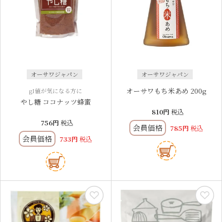
オーサワジャパン
オーサワジャパン
オーサワもち米あめ 200g
gI値が気になる方に
やし糖 ココナッツ蜂蜜
810
税込
756
税込
会員価格
785
税込
会員価格
733
税込