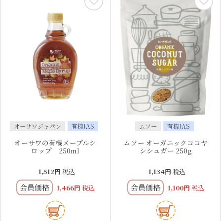
オーサワジャパン
有機JAS
ムソー
有機JAS
オーサワの有機メープルシ
ムソー オーガニックココヤ
ロップ 250ml
シシュガー 250g
1,512
税込
1,134
税込
会員価格
会員価格
1,466
税込
1,100
税込