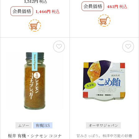
1,512
税込
会員価格
481
税込
会員価格
1,466
税込
ムソー
有機JAS
オーサワジャパン
桜井 有機・シナモン ココナ
甘みさっぱり。和洋中万能の砂糖