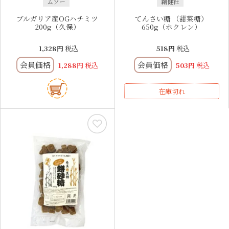
ムソー
創健社
ブルガリア産OGハチミツ
てんさい糖 （甜菜糖）
200g（久保）
650g（ホクレン）
1,328
税込
518
税込
会員価格
会員価格
1,288
税込
503
税込
在庫切れ