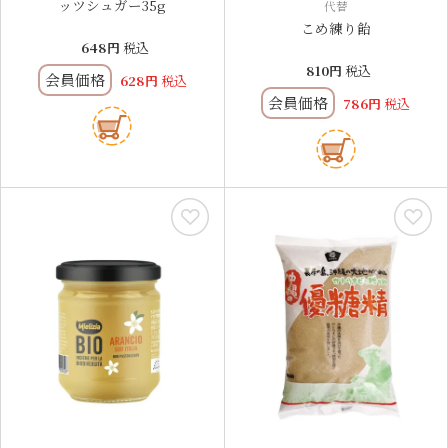
ッツシュガー35g
代替
こめ練り飴
648
税込
810
税込
会員価格
628
税込
会員価格
786
税込