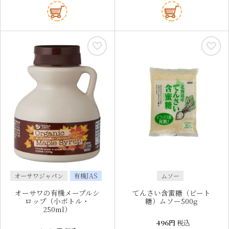
オーサワジャパン
有機JAS
ムソー
オーサワの有機メープルシ
てんさい含蜜糖（ビート
ロップ（小ボトル・
糖）ムソー500g
250ml）
496
税込