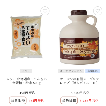
ムソー
オーサワジャパン
有機JAS
ムソー 北海道産・てんさい
オーサワの有機メープルシ
含蜜糖・粉末 500g
ロップ（特大ボトル・1L）
496
税込
5,400
税込
会員価格
会員価格
481
税込
5,238
税込