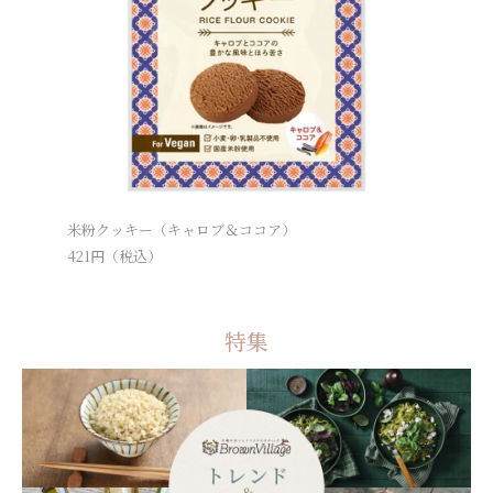
米粉クッキー（キャロブ＆ココア）
有機玄米
421
円（税込）
6,264
円
特集