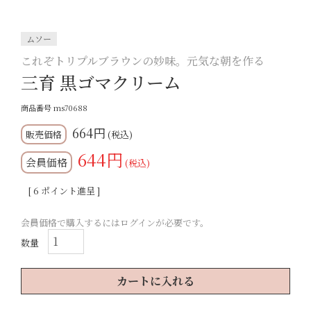
ムソー
これぞトリプルブラウンの妙味。元気な朝を作る
三育 黒ゴマクリーム
商品番号
ms70688
664
税込
644
会員価格
税込
[
6
ポイント進呈 ]
会員価格で購入するにはログインが必要です。
カートに入れる