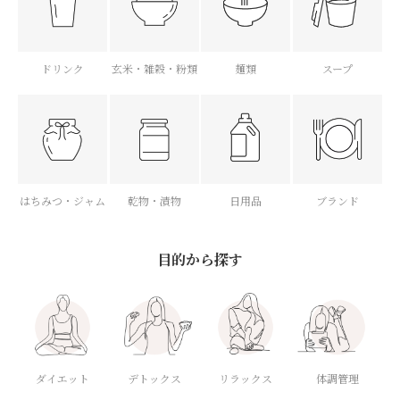
ドリンク
玄米・雑穀・粉類
麺類
スープ
はちみつ・ジャム
乾物・漬物
日用品
ブランド
目的から探す
ダイエット
デトックス
体調管理
リラックス