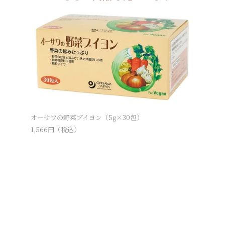
オーサワの野菜ブイヨン（5g×30包）
1,566
円（税込）
純国産北
356
円（