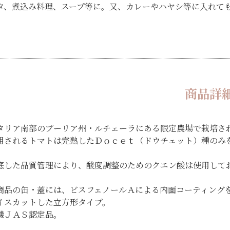
タ、煮込み料理、スープ等に。又、カレーやハヤシ等に入れて
商品詳
タリア南部のプーリア州・ルチェーラにある限定農場で栽培さ
用されるトマトは完熟したＤｏｃｅｔ（ドウチェット）種のみ
。
底した品質管理により、酸度調整のためのクエン酸は使用して
商品の缶・蓋には、ビスフェノールＡによる内面コーティング
イスカットした立方形タイプ。
機ＪＡＳ認定品。