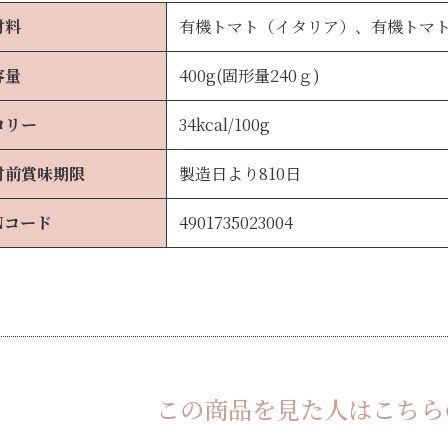
材料
有機トマト（イタリア）、有機トマ
容量
400g(固形量240ｇ)
ロリー
34kcal/100g
封前賞味期限
製造日より810日
Nコード
4901735023004
この商品を見た人は
こちら