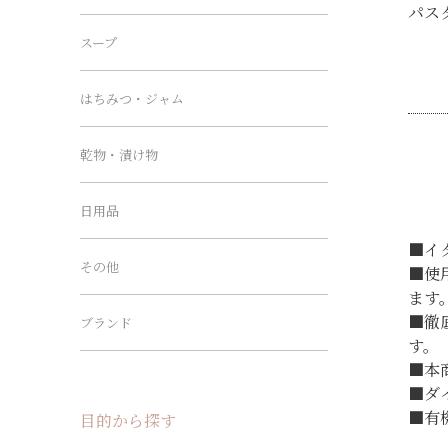
パス
スープ
はちみつ・ジャム
乾物・漬け物
日用品
■イ
その他
■使
ます
■徹
ブランド
す。
■本
■ダ
■有
目的から探す