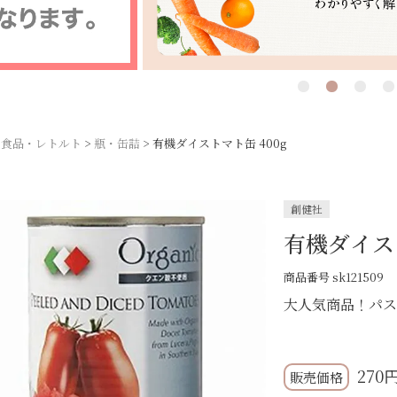
食品・レトルト
瓶・缶詰
有機ダイストマト缶 400g
創健社
有機ダイスト
商品番号
sk121509
大人気商品！パス
270