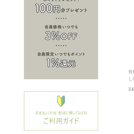
有
し
34