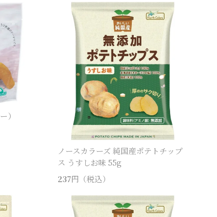
コー）
ノースカラーズ 純国産ポテトチップ
ス うすしお味 55g
237
円（税込）