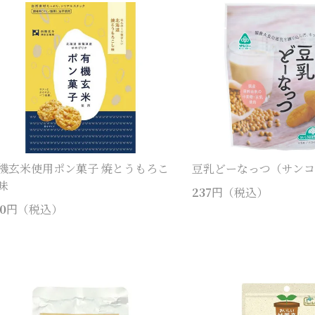
機玄米使用ポン菓子 焼とうもろこ
豆乳どーなっつ（サン
味
237
円（税込）
0
円（税込）