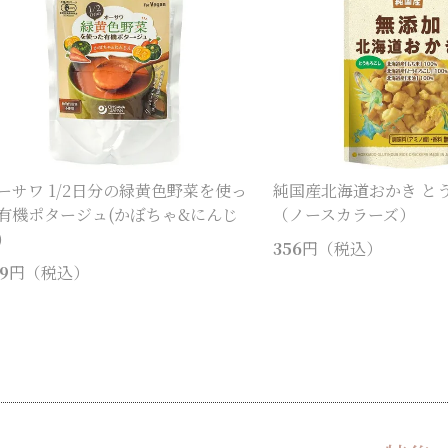
ーサワ 1/2日分の緑黄色野菜を使っ
純国産北海道おかき と
有機ポタージュ(かぼちゃ&にんじ
（ノースカラーズ）
)
356
円（税込）
9
円（税込）