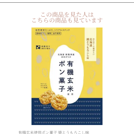
この商品を見た人は
こちらの商品も見ています
有機玄米使用ポン菓子 焼とうもろこし味
豆乳どー