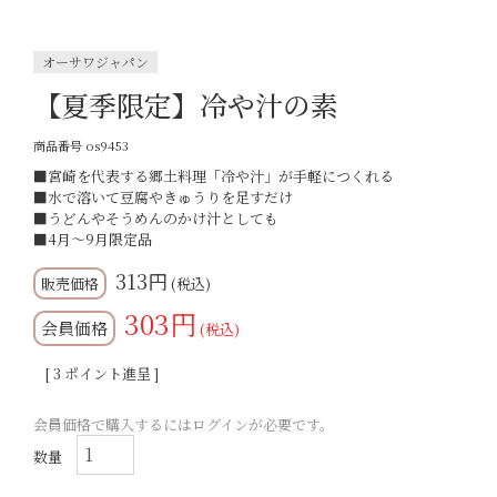
オーサワジャパン
【夏季限定】冷や汁の素
商品番号
os9453
■宮崎を代表する郷土料理「冷や汁」が手軽につくれる
■水で溶いて豆腐やきゅうりを足すだけ
■うどんやそうめんのかけ汁としても
■4月～9月限定品
313
税込
303
会員価格
税込
[
3
ポイント進呈 ]
会員価格で購入するにはログインが必要です。