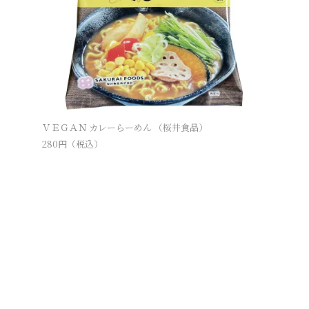
ＶＥＧＡＮ カレーらーめん （桜井食品）
オーサワ
280
円（税込）
270
円（