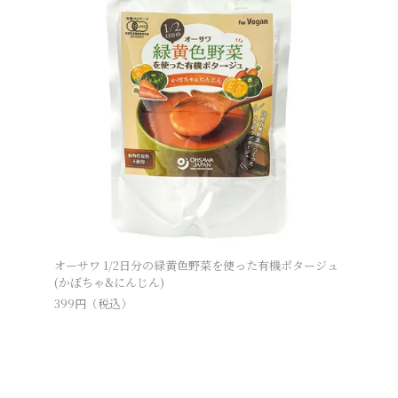
オーサワ 1/2日分の緑黄色野菜を使った有機ポタージュ
米粉クッ
(かぼちゃ&にんじん)
421
円（税
399
円（税込）