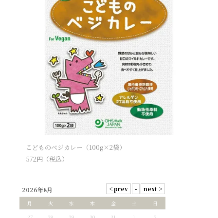
こどものベジカレー（100g×2袋）
572
円（税込）
2026年8月
月
火
水
木
金
土
日
27
28
29
30
31
1
2