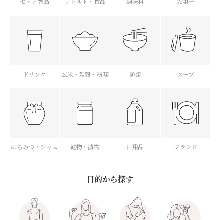
セット商品
レトルト・食品
調味料
お菓子
ドリンク
玄米・雑穀・粉類
麺類
スープ
はちみつ・ジャム
乾物・漬物
日用品
ブランド
目的から探す