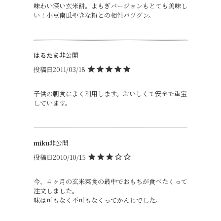
味わい深い玄米餅。よもぎバージョンもとても美味し
い！小豆南瓜やきな粉との相性バツグン。
はるたま
非公開
投稿日
2011/03/18
子供の朝食によく利用します。おいしくて安全で重宝
しています。
miku
非公開
投稿日
2010/10/15
今、４ヶ月の玄米菜食の最中でおもちが食べたくって
注文しました。

味は可もなく不可もなくってかんじでした。