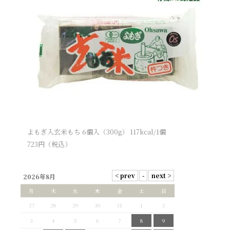
よもぎ入玄米もち 6個入（300g） 117kcal/1個
723
円（税込）
2026年8月
月
火
水
木
金
土
日
27
28
29
30
31
1
2
3
4
5
6
7
8
9