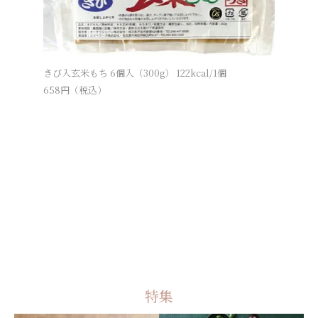
きび入玄米もち 6個入（300g） 122kcal/1個
黒豆入玄米も
658
円（税込）
723
円（税
特集