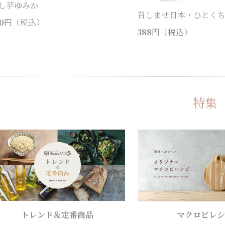
し芋ゆみか
召しませ日本・ひとく
0
円（税込）
388
円（税込）
特集
トレンド＆定番商品
マクロビレシ