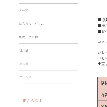
スープ
■徳
はちみつ・ジャム
■滑
■食
乾物・漬け物
コメント
日用品
ひと
いし
小豆
その他
ブランド
原
内
目的から探す
開