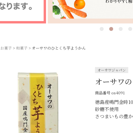
お菓子
和菓子
オーサワのひとくち芋ようかん
オーサワジャパン
オーサワの
商品番号
os4091
徳島産鳴門金時1
砂糖不使用
さつまいもの豊