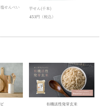
ち塩せんべい
芋せん(千本)
453
円（税込）
ピ
有機活性発芽玄米