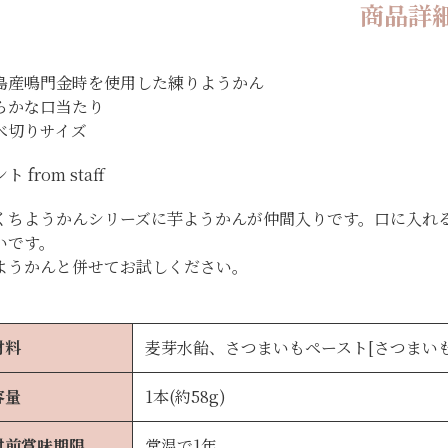
商品詳
島産鳴門金時を使用した練りようかん
らかな口当たり
べ切りサイズ
 from staff
くちようかんシリーズに芋ようかんが仲間入りです。口に入れ
いです。
ようかんと併せてお試しください。
材料
麦芽水飴、さつまいもペースト[さつまいも(
容量
1本(約58g)
封前賞味期限
常温で1年