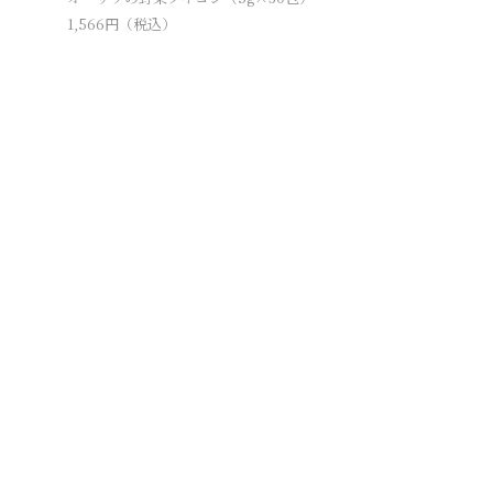
1,566
円（税込）
旨味本来・
378
円（