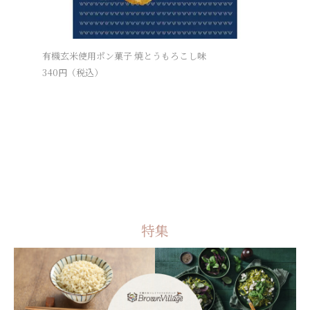
有機玄米使用ポン菓子 焼とうもろこし味
豆乳どー
340
円（税込）
237
円（税
特集