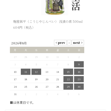
麹屋甚平（こうじやじんべい） 浅漬の素 500ml
604
円（税込）
2026年8月
月
火
水
木
金
土
日
27
28
29
30
31
1
2
3
4
5
6
7
8
9
10
11
12
13
14
15
16
17
18
19
20
21
22
23
24
25
26
27
28
29
30
31
1
2
3
4
5
6
■
は休業日です。