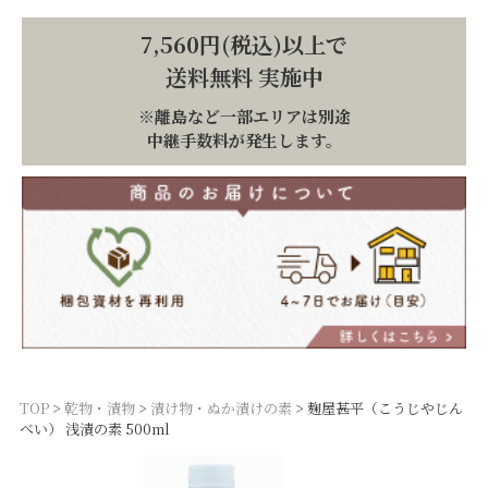
7,560円(税込)以上で
送料無料 実施中
※離島など一部エリアは別途
中継手数料が発生します。
TOP
乾物・漬物
漬け物・ぬか漬けの素
麹屋甚平（こうじやじん
べい） 浅漬の素 500ml