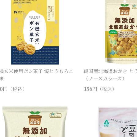
機玄米使用ポン菓子 焼とうもろこ
純国産北海道おかき と
味
（ノースカラーズ）
0
円（税込）
356
円（税込）