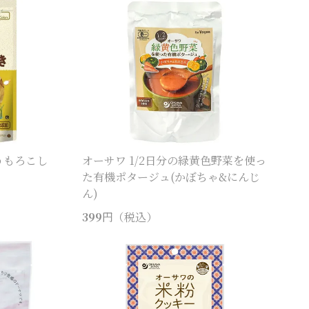
うもろこし
オーサワ 1/2日分の緑黄色野菜を使っ
た有機ポタージュ(かぼちゃ&にんじ
ん)
399
円（税込）