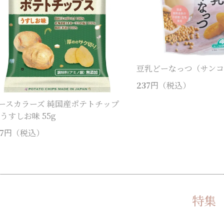
豆乳どーなっつ（サン
237
円（税込）
ースカラーズ 純国産ポテトチップ
 うすしお味 55g
7
円（税込）
特集