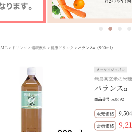
ALL
ドリンク
健康飲料
健康ドリンク
バランスα（900ml）
オーサワジャパン
無農薬玄米の米
バランスα（
商品番号
os0692
9,50
9,2
会員価格