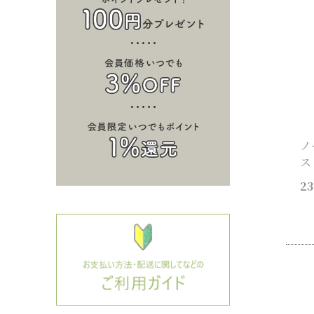
ノ
ス
23