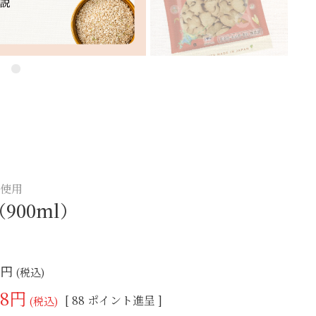
糠使用
900ml）
4
税込
18
[
88
ポイント進呈 ]
税込