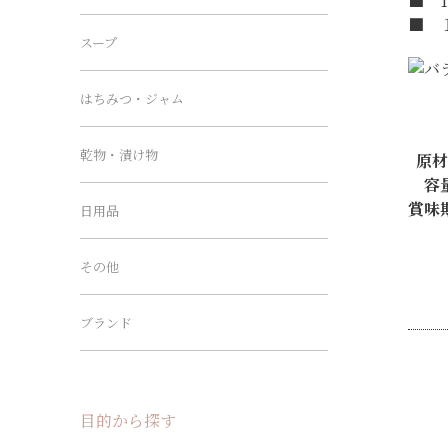
■ 
■ 
スープ
はちみつ・ジャム
乾物・漬け物
原材
容
賞味
日用品
その他
ブランド
目的から探す