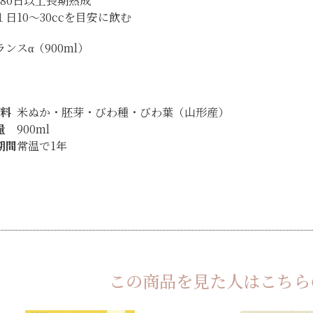
180日以上長期熟成
１日10～30ccを目安に飲む
料
米ぬか・胚芽・びわ種・びわ葉（山形産）
量
900ml
期間
常温で1年
この商品を見た人は
こちら