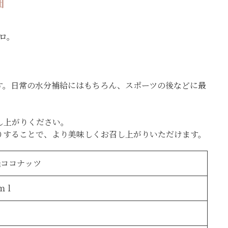
細
ロ。
す。日常の水分補給にはもちろん、スポーツの後などに最
し上がりください。
りすることで、より美味しくお召し上がりいただけます。
機ココナッツ
0ｍｌ