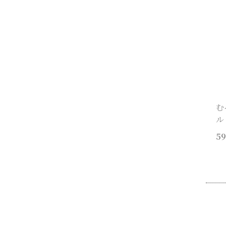
む
ル
59