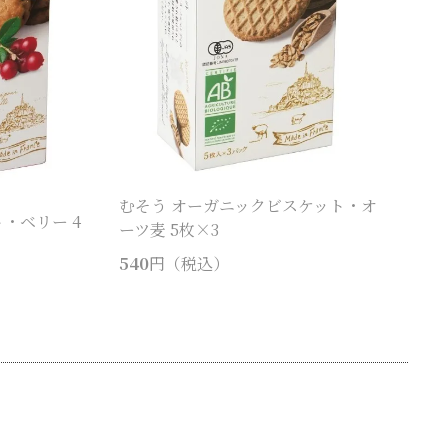
むそう オーガニックビスケット・オ
・ベリー 4
ーツ麦 5枚×3
540
円（税込）