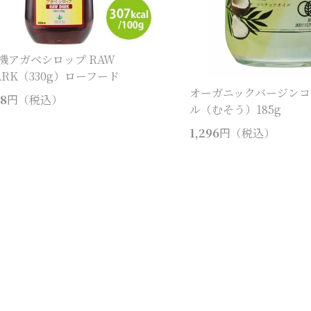
機アガベシロップ RAW
ARK（330g）ローフード
オーガニックバージンコ
8
円（税込）
ル（むそう）185g
1,296
円（税込）