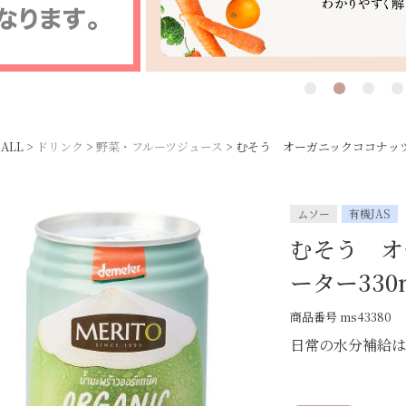
ALL
ドリンク
野菜・フルーツジュース
むそう オーガニックココナッツ
ムソー
有機JAS
むそう オ
ーター330
商品番号
ms43380
日常の水分補給