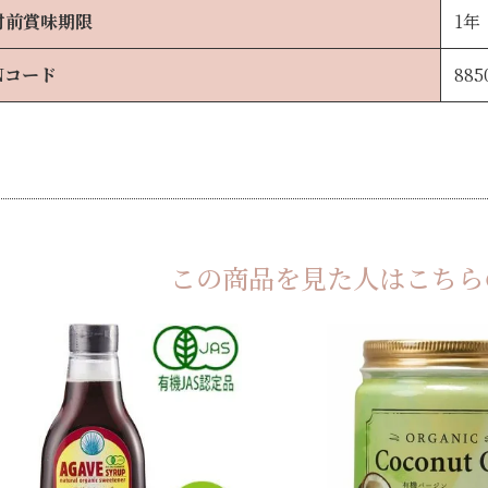
封前賞味期限
1年
Nコード
885
この商品を見た人は
こちら