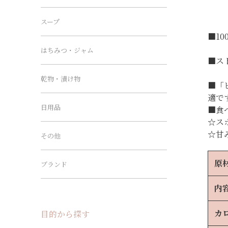
スープ
■1
はちみつ・ジャム
■ス
乾物・漬け物
■「
適で
日用品
■食
☆ス
☆甘
その他
原
ブランド
内
カ
目的から探す