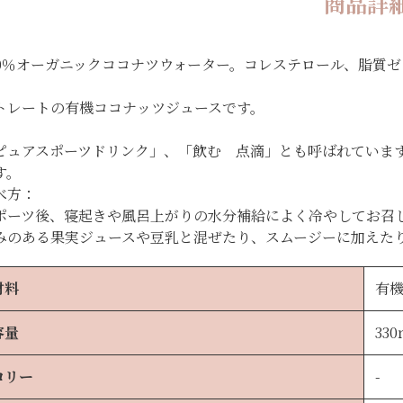
商品詳
00％オーガニックココナツウォーター。コレステロール、脂質ゼ
トレートの有機ココナッツジュースです。
ピュアスポーツドリンク」、「飲む 点滴」とも呼ばれていま
す。
べ方：
ポーツ後、寝起きや風呂上がりの水分補給によく冷やしてお召
みのある果実ジュースや豆乳と混ぜたり、スムージーに加えた
材料
有
容量
33
ロリー
-