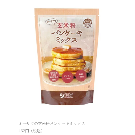
オーサワ
2,376
円（
オーサワの玄米粉パンケーキミックス
432
円（税込）