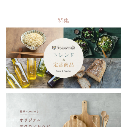
864
円（
特集