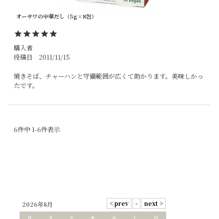
オーサワの中華だし（5g×8包）
購入者
投稿日
2011/11/15
焼きそば、チャーハンと守備範囲が広くて助かります。美味しかっ
たです。
6
件中
1
-
6
件表示
2026年8月
月
火
水
木
金
土
日