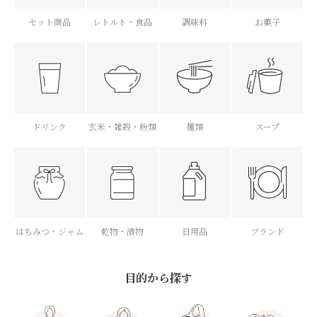
セット商品
レトルト・食品
調味料
お菓子
ドリンク
玄米・雑穀・粉類
麺類
スープ
はちみつ・ジャム
乾物・漬物
日用品
ブランド
目的から探す