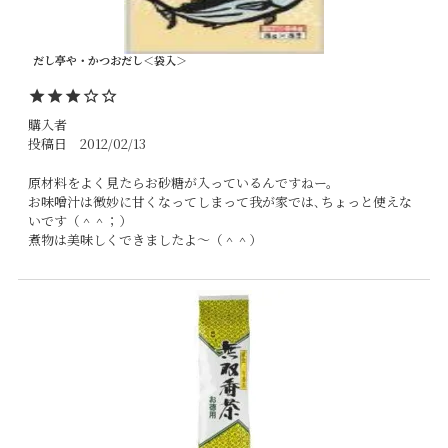
だし亭や・かつおだし＜袋入＞
購入者
投稿日
2012/02/13
原材料をよく見たらお砂糖が入っているんですねー。

お味噌汁は微妙に甘くなってしまって我が家では､ちょっと使えな
いです（＾＾；）

煮物は美味しくできましたよ～（＾＾）