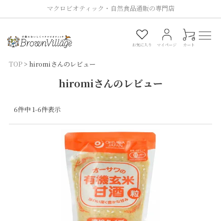
マクロビオティック・自然食品通販の専門店
0
お気に入り
マイページ
カート
TOP
hiromiさんのレビュー
hiromiさんのレビュー
6
件中
1
-
6
件表示