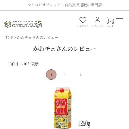
マクロビオティック・自然食品通販の専門店
0
お気に入り
マイページ
カート
TOP
かわチェさんのレビュー
かわチェさんのレビュー
13
件中
1
-
10
件表示
2
1