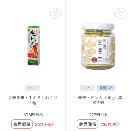
ムソー
ムソー
有機JAS
旨味本来・生おろしわさび
生姜末・ビン入（40g）無
40g
双本舗
378
税込
777
税込
会員価格
会員価格
367
税込
753
税込