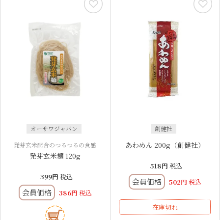
オーサワジャパン
創健社
あわめん 200g（創健社）
発芽玄米配合のつるつるの食感
発芽玄米麺 120g
518
税込
399
税込
会員価格
502
税込
会員価格
386
税込
在庫切れ