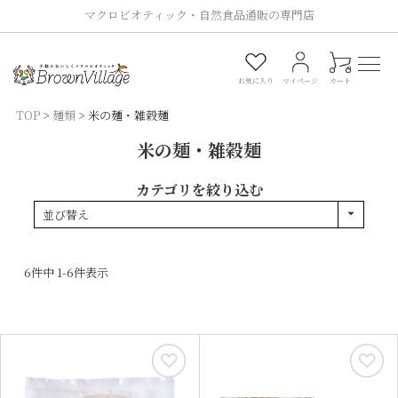
マクロビオティック・自然食品通販の専門店
0
お気に入り
マイページ
カート
TOP
麺類
米の麺・雑穀麺
米の麺・雑穀麺
カテゴリを絞り込む
並び替え
6
件中
1
-
6
件表示