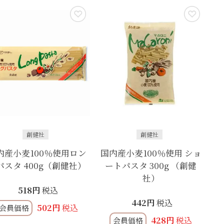
創健社
創健社
内産小麦100％使用ロン
国内産小麦100％使用 ショ
パスタ 400g（創健社）
ートパスタ 300g （創健
社）
518
税込
442
税込
502
税込
会員価格
428
税込
会員価格