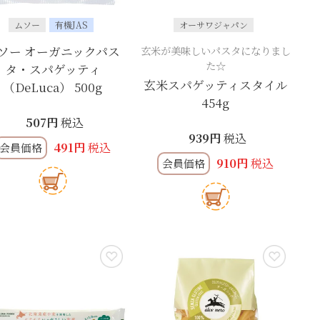
ムソー
有機JAS
オーサワジャパン
ソー オーガニックパス
玄米が美味しいパスタになりまし
た☆
タ・スパゲッティ
玄米スパゲッティスタイル
（DeLuca） 500g
454g
507
税込
939
税込
491
税込
会員価格
910
税込
会員価格