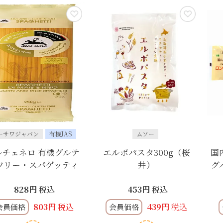
ーサワジャパン
有機JAS
ムソー
ルチェネロ 有機グルテ
エルボパスタ300g（桜
国
フリー・スパゲッティ
井）
グ
828
税込
453
税込
803
税込
439
税込
会員価格
会員価格