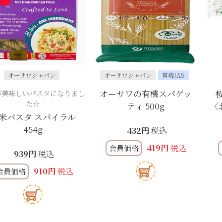
オーサワジャパン
オーサワジャパン
有機JAS
が美味しいパスタになりまし
オーサワの有機スパゲッ
た☆
ティ 500g
〈
米パスタ スパイラル
454g
432
税込
419
税込
会員価格
939
税込
910
税込
会員価格