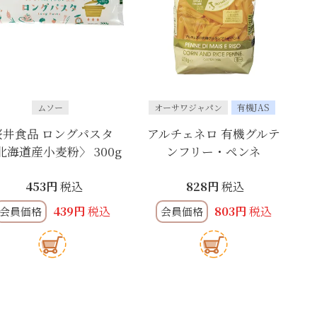
ムソー
オーサワジャパン
有機JAS
桜井食品 ロングパスタ
アルチェネロ 有機グルテ
北海道産小麦粉〉 300g
ンフリー・ペンネ
453
税込
828
税込
439
税込
803
税込
会員価格
会員価格