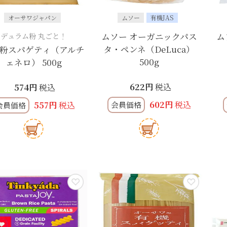
オーサワジャパン
ムソー
有機JAS
デュラム粉 丸ごと！
ムソー オーガニックパス
ム
タ・ペンネ（DeLuca）
粉スパゲティ（アルチ
500g
ェネロ） 500g
622
税込
574
税込
602
税込
557
税込
会員価格
会員価格