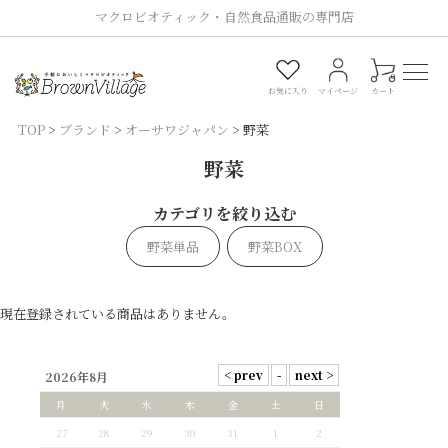
マクロビオティック・自然食品通販の専門店
0
お気に入り
マイページ
カート
TOP
ブランド
オーサワジャパン
野菜
野菜
カテゴリを絞り込む
野菜単品
野菜BOX
現在登録されている商品はありません。
2026年8月
月
火
水
木
金
土
日
27
28
29
30
31
1
2