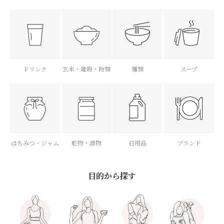
ドリンク
玄米・雑穀・粉類
麺類
スープ
はちみつ・ジャム
乾物・漬物
日用品
ブランド
目的から探す