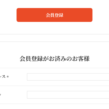
会員登録
会員登録がお済みのお客様
レス
(必
須)
(必
須)