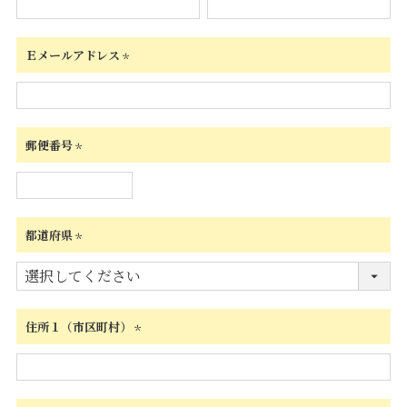
須)
Ｅメールアドレス
(必
須)
郵便番号
(必
須)
都道府県
(必
須)
住所１（市区町村）
(必
須)