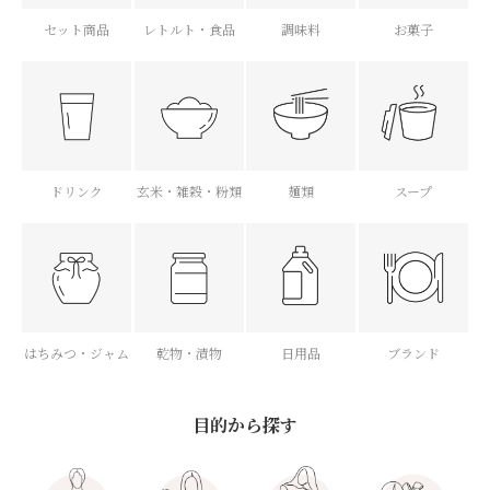
セット商品
レトルト・食品
調味料
お菓子
ドリンク
玄米・雑穀・粉類
麺類
スープ
はちみつ・ジャム
乾物・漬物
日用品
ブランド
目的から探す