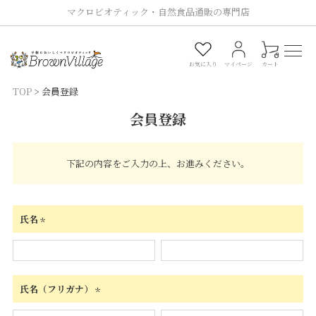
マクロビオティック・自然食品通販の専門店
0
お気に入り
マイページ
カート
TOP
会員登録
会員登録
下記の内容をご入力の上、お進みください。
氏名
(必
須)
氏名（フリガナ）
(必