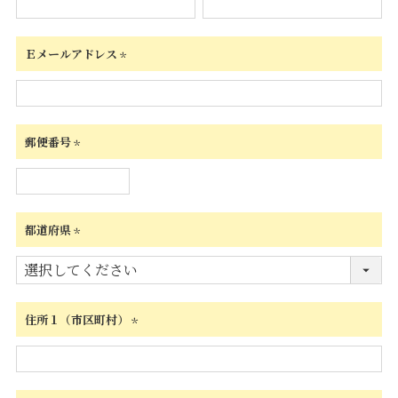
須)
Ｅメールアドレス
(必
須)
郵便番号
(必
須)
都道府県
(必
須)
住所１（市区町村）
(必
須)