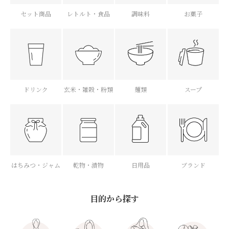
セット商品
レトルト・食品
調味料
お菓子
ドリンク
玄米・雑穀・粉類
麺類
スープ
はちみつ・ジャム
乾物・漬物
日用品
ブランド
目的から探す