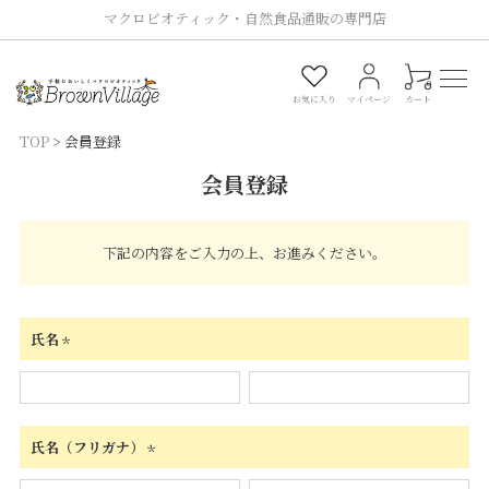
マクロビオティック・自然食品通販の専門店
0
お気に入り
マイページ
カート
TOP
会員登録
会員登録
下記の内容をご入力の上、お進みください。
氏名
(必
須)
氏名（フリガナ）
(必