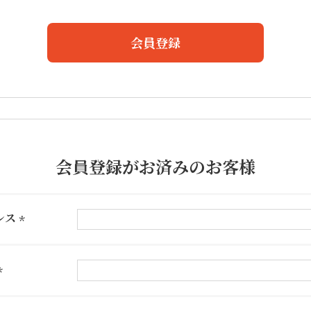
会員登録
会員登録がお済みのお客様
レス
(必
須)
(必
須)