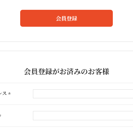
会員登録
会員登録がお済みのお客様
レス
(必
須)
(必
須)