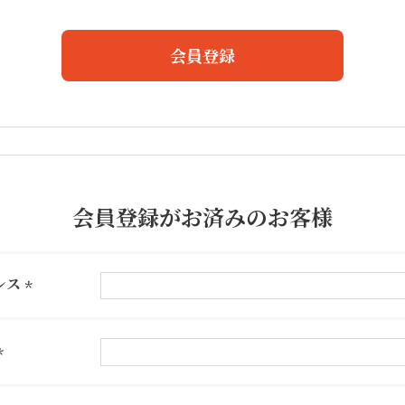
会員登録
会員登録がお済みのお客様
レス
(必
須)
(必
須)