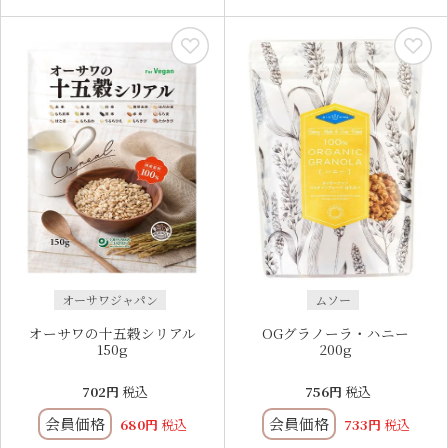
オーサワジャパン
ムソー
オーサワの十五穀シリアル
OGグラノーラ・ハニー
150g
200g
702
税込
756
税込
会員価格
会員価格
680
税込
733
税込