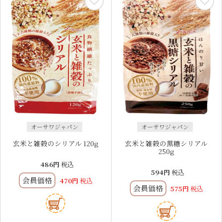
オーサワジャパン
オーサワジャパン
玄米と雑穀のシリアル 120g
玄米と雑穀の黒糖シリアル
250g
486
税込
594
税込
会員価格
470
税込
会員価格
575
税込