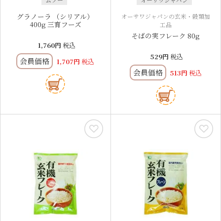
グラノーラ （シリアル）
オーサワジャパンの玄米・穀類加
400g 三育フーズ
工品
そばの実フレーク 80g
1,760
税込
529
税込
会員価格
1,707
税込
会員価格
513
税込