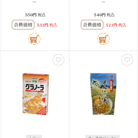
ー
ー
550
税込
540
税込
会員価格
会員価格
533
税込
523
税込
ムソー
オーサワジャパン