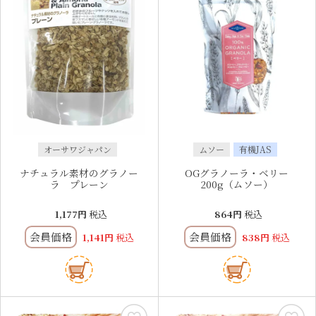
オーサワジャパン
ムソー
有機JAS
ナチュラル素材のグラノー
OGグラノーラ・ベリー
ラ プレーン
200g（ムソー）
1,177
税込
864
税込
会員価格
会員価格
1,141
税込
838
税込