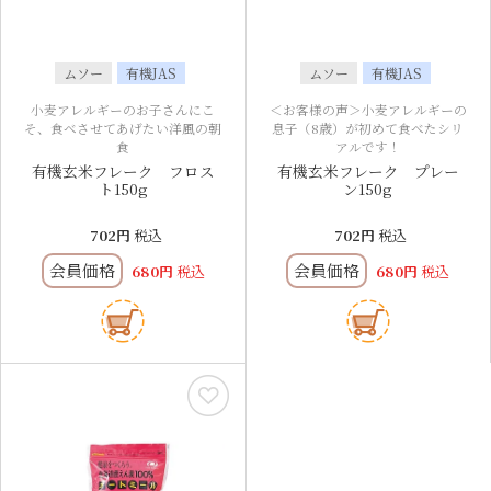
ムソー
有機JAS
ムソー
有機JAS
小麦アレルギーのお子さんにこ
＜お客様の声＞小麦アレルギーの
そ、食べさせてあげたい洋風の朝
息子（8歳）が初めて食べたシリ
食
アルです！
有機玄米フレーク フロス
有機玄米フレーク プレー
ト150g
ン150g
702
税込
702
税込
会員価格
会員価格
680
税込
680
税込