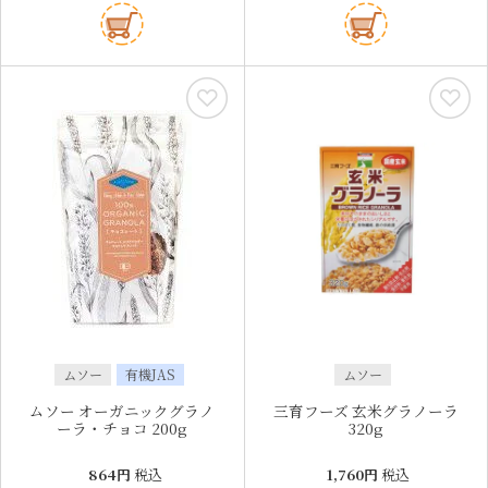
ムソー
有機JAS
ムソー
ムソー オーガニックグラノ
三育フーズ 玄米グラノーラ
ーラ・チョコ 200g
320g
864
税込
1,760
税込